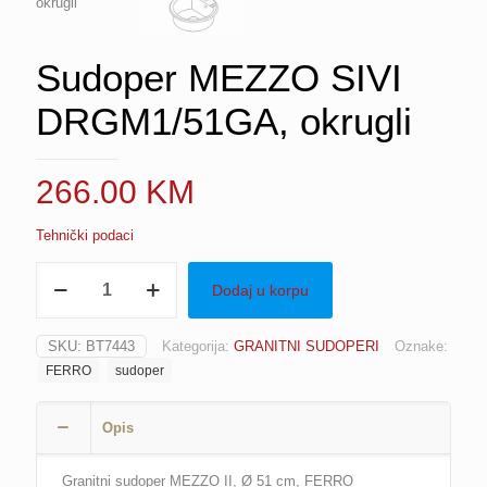
Sudoper MEZZO SIVI
DRGM1/51GA, okrugli
266.00
KM
Tehnički podaci
Sudoper
Dodaj u korpu
MEZZO
SIVI
DRGM1/51GA,
SKU:
BT7443
Kategorija:
GRANITNI SUDOPERI
Oznake:
okrugli
FERRO
sudoper
količina
Opis
Granitni sudoper MEZZO II, Ø 51 cm, FERRO