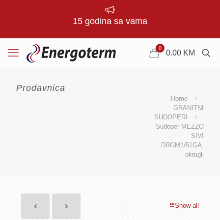
15 godina sa vama
0
0.00
KM
Prodavnica
Home
GRANITNI
SUDOPERI
Sudoper MEZZO
SIVI
DRGM1/51GA,
okrugli
Show all