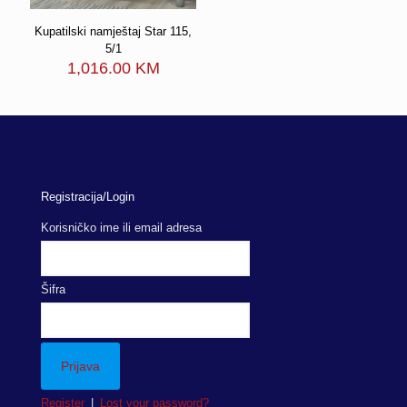
Kupatilski namještaj Star 115,
5/1
1,016.00
KM
Registracija/Login
Korisničko ime ili email adresa
Šifra
Register
|
Lost your password?