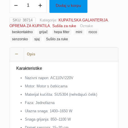
Sušilo
Dodaj u korpu
za
ruke
senzorsko/bezkontaktno
SKU:
38714
Kategorije:
KUPATILSKA GALANTERIJA
,
Mini
OPREMA ZA KUPATILA
,
Sušila za ruke
Oznake
1650
beskontaktno
grijač
hepa filter
mini
rocco
W
inox
senzorsko
sjaj
Sušilo za ruke
sa
HEPA
Opis
filterom
i
grijačem
Karakteristike
(senzor)
sjaj
Nazivni napon: AC110V/220V
ROCCO
Motor: Motor s četkicama
količina
Materijal kućišta: SUS304 (nehrđajući čelik)
Faza: Jednofazna
Ulazna snaga: 1400–1650 W
Snaga grijanja: 850–1100 W
Domet senzora: 15–20 cm