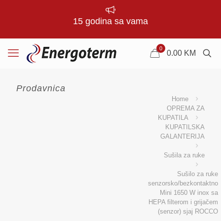
15 godina sa vama
0
0.00
KM
Prodavnica
Home
OPREMA ZA
KUPATILA
KUPATILSKA
GALANTERIJA
Sušila za ruke
Sušilo za ruke
senzorsko/bezkontaktno
Mini 1650 W inox sa
HEPA filterom i grijačem
(senzor) sjaj ROCCO