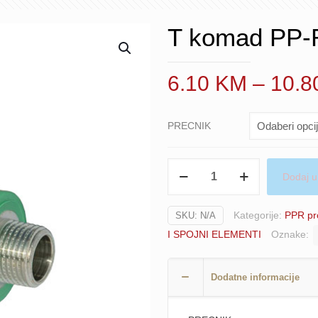
T komad PP-
6.10
KM
–
10.
PRECNIK
T
Dodaj u
komad
PP-
Kategorije:
PPR pr
SKU:
N/A
R
I SPOJNI ELEMENTI
Oznake:
završni
MŽ
VARGON
Dodatne informacije
količina