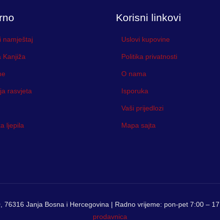
rno
Korisni linkovi
i namještaj
Uslovi kupovine
 Kanjiža
Politika privatnosti
ne
O nama
ja rasvjeta
Isporuka
Vaši prijedlozi
 ljepila
Mapa sajta
, 76316 Janja Bosna i Hercegovina | Radno vrijeme: pon-pet 7:00 – 17:
prodavnica