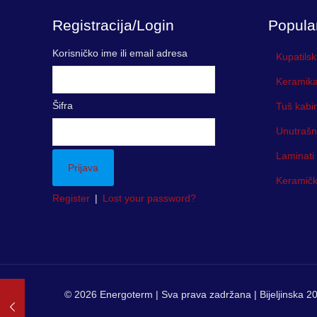
Registracija/Login
Popula
Korisničko ime ili email adresa
Kupatilsk
Keramika
Šifra
Tuš kabi
Unutrašn
Laminati
Keramička
Register
|
Lost your password?
© 2026 Energoterm | Sva prava zadržana | Bijeljinska 20