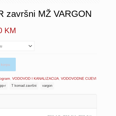
R završni MŽ VARGON
Price
80
KM
range:
6.10 KM
through
10.80 KM
 korpu
ogram
,
VODOVOD I KANALIZACIJA
,
VODOVODNE CIJEVI
pp-r
T komad završni
vargon