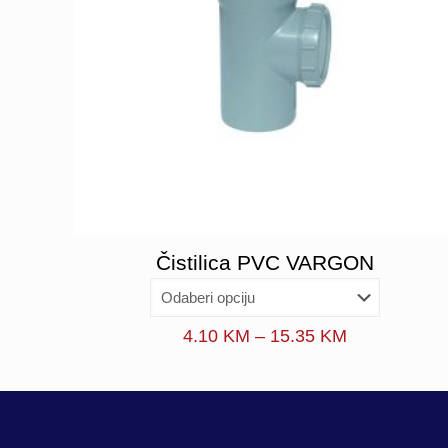
Čistilica PVC VARGON
Price
4.10
KM
–
15.35
KM
range:
4.10 KM
through
15.35 KM