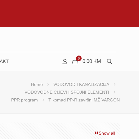
0
AKT
0.00
KM
Home
VODOVOD I KANALIZACIJA
VODOVODNE CIJEVI I SPOJNI ELEMENTI
PPR program
T komad PP-R završni MŽ VARGON
Show all