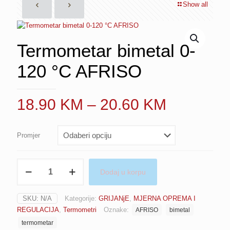
Show all
Termometar bimetal 0-
120 °C AFRISO
Price
18.90
KM
–
20.60
KM
range:
18.90 K
Promjer
through
20.60 K
Termometar
Dodaj u korpu
bimetal
0-
120
SKU:
N/A
Kategorije:
GRIJANjE
,
MJERNA OPREMA I
°C
REGULACIJA
,
Termometri
Oznake:
AFRISO
bimetal
AFRISO
količina
termometar