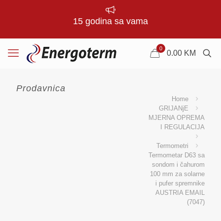
15 godina sa vama
0
0.00
KM
Prodavnica
Home
GRIJANjE
MJERNA OPREMA
I REGULACIJA
Termometri
Termometar D63 sa
sondom i čahurom
100 mm za solarne
i pufer spremnike
AUSTRIA EMAIL
(7047)