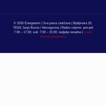
© 2026 Energoterm | Sva prava zadržana | Bijeljinska 20,
76316 Janja Bosna i Hercegovina | Radno vrijeme: pon-pet
7:00 – 17:00; sub: 7:00 – 15:00; nedjelja neradna |
Izrada
Internet prodavnica