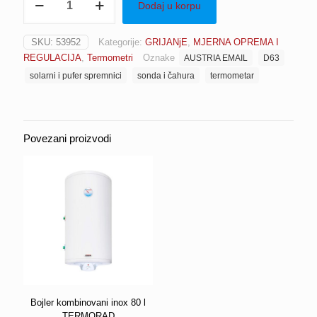
Dodaj u korpu
D63
sa
sondom
SKU:
53952
Kategorije:
GRIJANjE
,
MJERNA OPREMA I
i
REGULACIJA
,
Termometri
Oznake
AUSTRIA EMAIL
D63
čahurom
100
solarni i pufer spremnici
sonda i čahura
termometar
mm
za
solarne
i
Povezani proizvodi
pufer
spremnike
AUSTRIA
EMAIL
(7047)
količina
Bojler kombinovani inox 80 l
TERMORAD