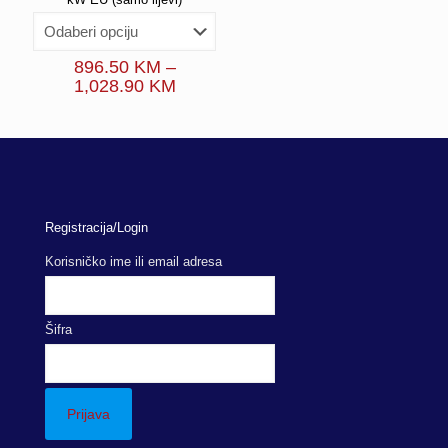
896.50
KM
–
Price
1,028.90
KM
range:
896.50 KM
through
1,028.90 KM
Registracija/Login
Korisničko ime ili email adresa
Šifra