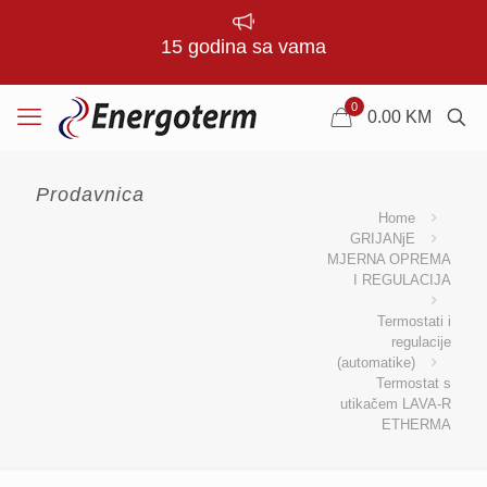
15 godina sa vama
0
0.00
KM
Prodavnica
Home
GRIJANjE
MJERNA OPREMA
I REGULACIJA
Termostati i
regulacije
(automatike)
Termostat s
utikačem LAVA-R
ETHERMA