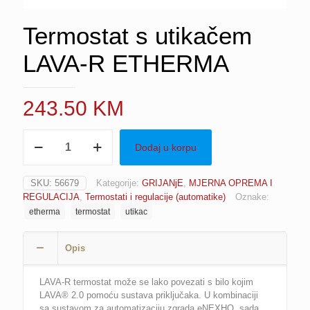
Termostat s utikačem
LAVA-R ETHERMA
243.50
KM
Termostat
Dodaj u korpu
s
utikačem
LAVA-
SKU:
56679
Kategorije:
GRIJANjE
,
MJERNA OPREMA I
R
REGULACIJA
,
Termostati i regulacije (automatike)
Oznake:
ETHERMA
etherma
termostat
utikac
količina
Opis
LAVA-R termostat može se lako povezati s bilo kojim
LAVA® 2.0 pomoću sustava priključaka. U kombinaciji
sa sustavom za automatizaciju zgrada eNEXHO, sada