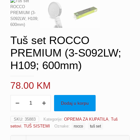
Tuš set ROCCO
PREMIUM (3-S092LW;
H109; 600mm)
78.00
KM
Tuš
Dodaj u korpu
set
ROCCO
PREMIUM
SKU:
35883
Kategorije:
OPREMA ZA KUPATILA
,
Tuš
(3-
setovi
,
TUŠ SISTEMI
Oznake:
rocco
tuš set
S092LW;
H109;
600mm)