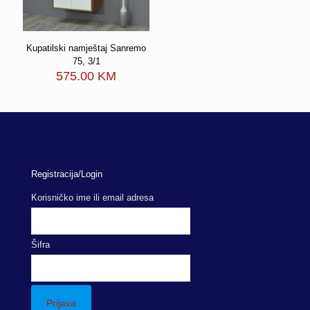
Kupatilski namještaj Sanremo
75, 3/1
575.00
KM
Registracija/Login
Korisničko ime ili email adresa
Šifra