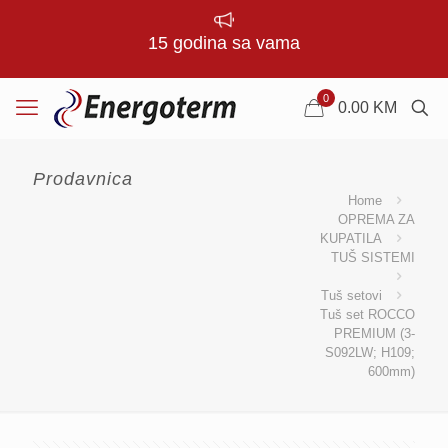
15 godina sa vama
0
0.00
KM
Prodavnica
Home
OPREMA ZA
KUPATILA
TUŠ SISTEMI
Tuš setovi
Tuš set ROCCO
PREMIUM (3-
S092LW; H109;
600mm)