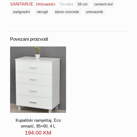
SANITARIJE
,
Umivaonici
Oznake
39 cm
cement sivi
cm
cement
nadgradni
okrugli
stone concrete
umivaonik
sivi
s
piletom
STONE
Povezani proizvodi
CONCRETE
količina
Kupatilski namještaj, Eco
ormarić, 85×60, 4 L
194.00
KM