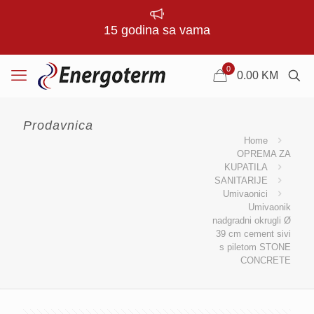
15 godina sa vama
0
0.00
KM
Prodavnica
Home
OPREMA ZA
KUPATILA
SANITARIJE
Umivaonici
Umivaonik
nadgradni okrugli Ø
39 cm cement sivi
s piletom STONE
CONCRETE