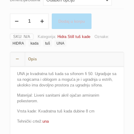
UNA
Dodaj u korpu
količina
SKU:
N/A
Kategorija:
Hidra Still tuš kade
Oznake:
HIDRA
kada
tuš
UNA
Opis
UNA je kvadratna tuš kada sa sifonom fi 50. Ugradjuje sa
sa nogicama i oblogom a moguća je i ugradnja u estrih,
ukoloko ima dovoljno prostora za ugradnju sifona.
Materijal: Liveni sanitarni akril ojačan armiranim
poliesterom.
Vrsta kade:
Kvadratna tuš kada
dubine 8 cm
Tehnički crtež:
una