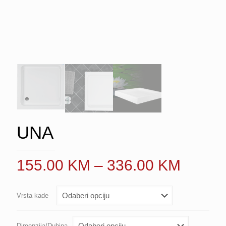
UNA
Price
155.00
KM
–
336.00
KM
range:
155.0
Vrsta kade
throug
336.0
Dimenzija/Dubina