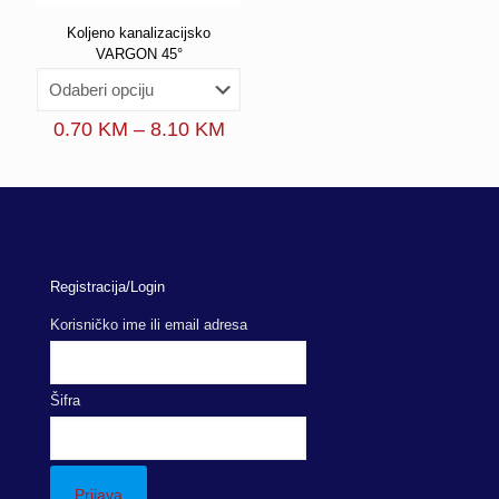
Koljeno kanalizacijsko
VARGON 45°
Price
0.70
KM
–
8.10
KM
range:
0.70 KM
through
8.10 KM
Registracija/Login
Korisničko ime ili email adresa
Šifra