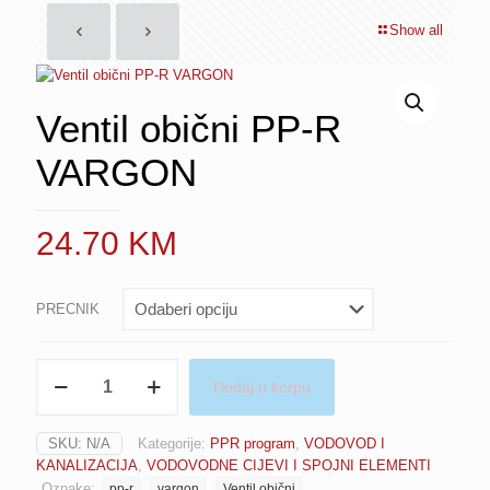
Show all
Ventil obični PP-R
VARGON
24.70
KM
PRECNIK
Ventil
Dodaj u korpu
obični
PP-
R
SKU:
N/A
Kategorije:
PPR program
,
VODOVOD I
VARGON
KANALIZACIJA
,
VODOVODNE CIJEVI I SPOJNI ELEMENTI
količina
Oznake:
pp-r
vargon
Ventil obični