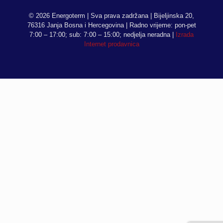
© 2026 Energoterm | Sva prava zadržana | Bijeljinska 20,
76316 Janja Bosna i Hercegovina | Radno vrijeme: pon-pet
7:00 – 17:00; sub: 7:00 – 15:00; nedjelja neradna |
Izrada
Internet prodavnica