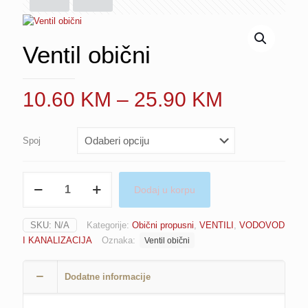
Ventil obični
Price
10.60
KM
–
25.90
KM
range:
10.60 K
Spoj
through
25.90 K
Ventil
Dodaj u korpu
obični
količina
SKU:
N/A
Kategorije:
Obični propusni
,
VENTILI
,
VODOVOD
I KANALIZACIJA
Oznaka:
Ventil obični
Dodatne informacije