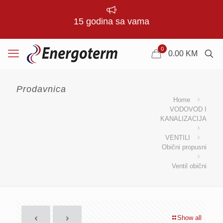
15 godina sa vama
0
0.00
KM
Prodavnica
Home
VODOVOD I
KANALIZACIJA
VENTILI
Obični propusni
Ventil obični
Show all