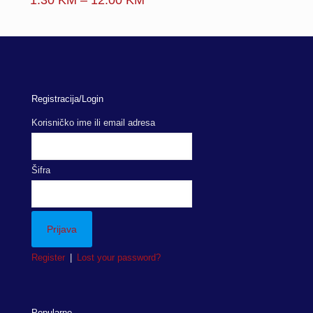
1.30
KM
–
12.00
KM
range:
1.30 KM
through
12.00 KM
Registracija/Login
Korisničko ime ili email adresa
Šifra
Register
|
Lost your password?
Popularno