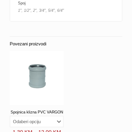
Spoj
1", 1/2", 2", 3/4", 5/4", 6/4"
Povezani proizvodi
Spojnica klizna PVC VARGON
Price