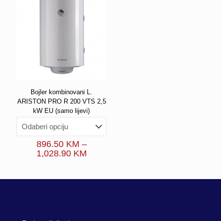
Bojler kombinovani L.
ARISTON PRO R 200 VTS 2,5
kW EU (samo lijevi)
896.50
KM
–
Price
1,028.90
KM
range:
896.50 KM
through
1,028.90 KM