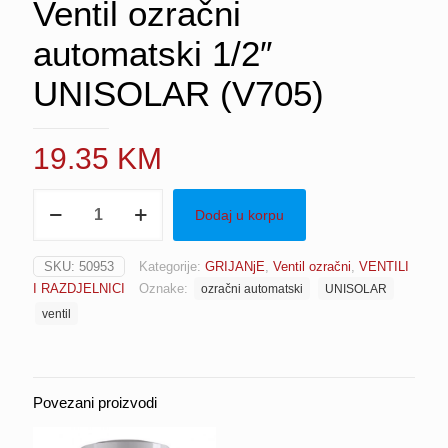
Ventil ozračni
automatski 1/2″
UNISOLAR (V705)
19.35
KM
Ventil
Dodaj u korpu
ozračni
automatski
1/2″
SKU:
50953
Kategorije:
GRIJANjE
,
Ventil ozračni
,
VENTILI
UNISOLAR
I RAZDJELNICI
Oznake:
ozračni automatski
UNISOLAR
(V705)
količina
ventil
Povezani proizvodi