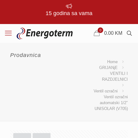
15 godina sa vama
0
0.00
KM
Prodavnica
Home
GRIJANjE
VENTILI I
RAZDJELNICI
Ventil ozračni
Ventil ozračni
automatski 1/2″
UNISOLAR (V705)