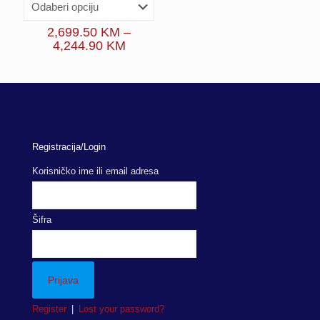
2,699.50
KM
–
Price
4,244.90
KM
range:
2,699.50 KM
through
4,244.90 KM
Registracija/Login
Korisničko ime ili email adresa
Šifra
Register
|
Lost your password?