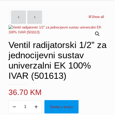
Show all
Ventil radijatorski 1/2” za
jednocijevni sustav
univerzalni EK 100%
IVAR (501613)
36.70
KM
Ventil
Dodaj u korpu
radijatorski
1/2”