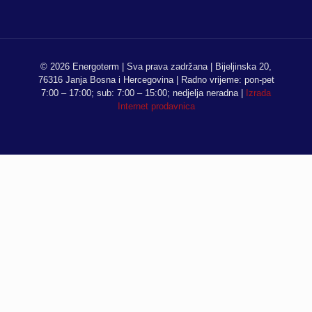
© 2026 Energoterm | Sva prava zadržana | Bijeljinska 20,
76316 Janja Bosna i Hercegovina | Radno vrijeme: pon-pet
7:00 – 17:00; sub: 7:00 – 15:00; nedjelja neradna |
Izrada
Internet prodavnica