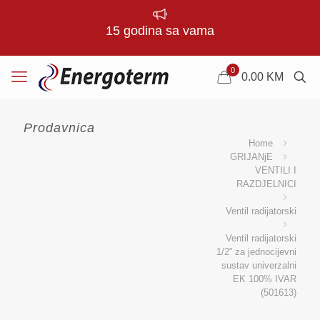
15 godina sa vama
0
0.00
KM
Prodavnica
Home
GRIJANjE
VENTILI I
RAZDJELNICI
Ventil radijatorski
Ventil radijatorski
1/2” za jednocijevni
sustav univerzalni
EK 100% IVAR
(501613)