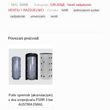
za
SKU:
50488
Kategorije:
GRIJANjE
,
Ventil radijatorski
,
jednocijevni
VENTILI I RAZDJELNICI
Oznake
IVAR
jednocijevni sustav
sustav
univerzalni
radijatorski
univerzalni
ventil
EK
100%
IVAR
(501613)
Povezani proizvodi
količina
Pufer spremnik (akumulacijski)
s dva izmjenjivača PSRR 3 bar
AUSTRIA EMAIL