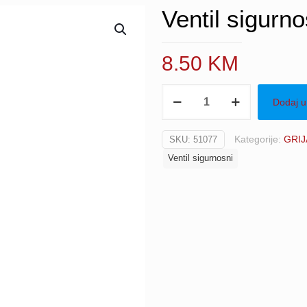
Ventil sigurn
8.50
KM
Ventil
Dodaj u
sigurnosni
1/2”
Kategorije:
GRIJ
SKU:
51077
3
Ventil sigurnosni
bara
EAGLE
količina