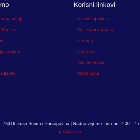
rno
Korisni linkovi
i namještaj
Uslovi kupovine
 Kanjiža
Politika privatnosti
ne
O nama
ja rasvjeta
Isporuka
Vaši prijedlozi
 ljepila
Mapa sajta
, 76316 Janja Bosna i Hercegovina | Radno vrijeme: pon-pet 7:00 – 17:
prodavnica