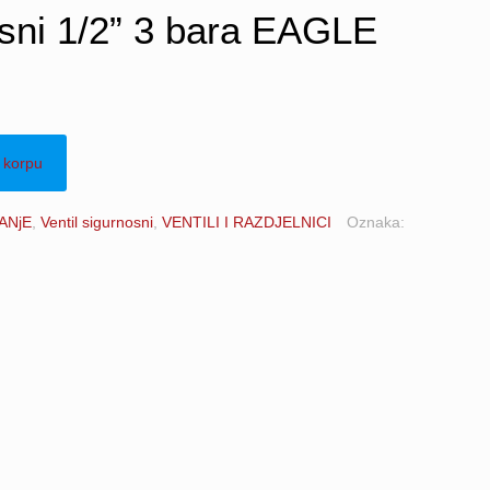
osni 1/2” 3 bara EAGLE
 korpu
ANjE
,
Ventil sigurnosni
,
VENTILI I RAZDJELNICI
Oznaka: