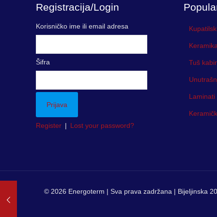
Registracija/Login
Popula
Korisničko ime ili email adresa
Kupatilsk
Keramika
Šifra
Tuš kabi
Unutrašn
Laminati
Keramička
Register
|
Lost your password?
© 2026 Energoterm | Sva prava zadržana | Bijeljinska 20