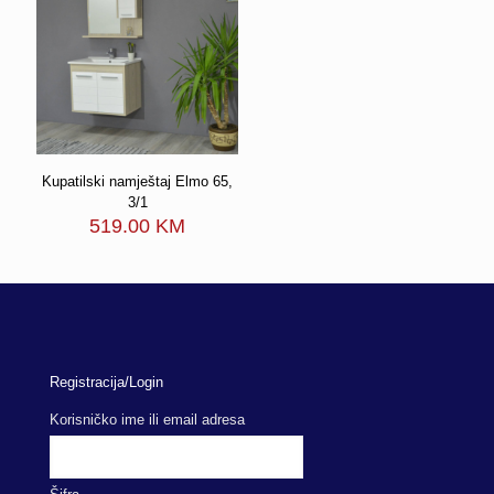
Kupatilski namještaj Elmo 65,
3/1
519.00
KM
Registracija/Login
Korisničko ime ili email adresa