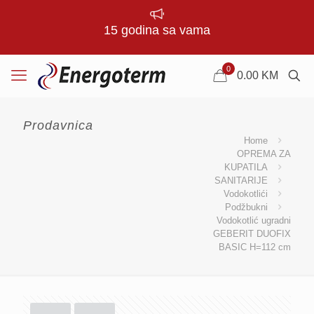
15 godina sa vama
0
0.00
KM
Prodavnica
Home
OPREMA ZA
KUPATILA
SANITARIJE
Vodokotlići
Podžbukni
Vodokotlić ugradni
GEBERIT DUOFIX
BASIC H=112 cm