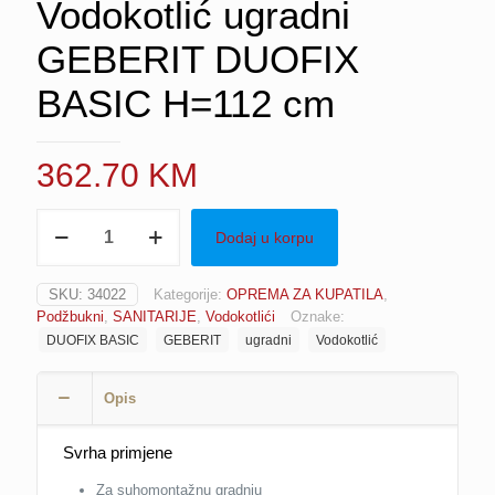
Vodokotlić ugradni
GEBERIT DUOFIX
BASIC H=112 cm
362.70
KM
Vodokotlić
Dodaj u korpu
ugradni
GEBERIT
DUOFIX
SKU:
34022
Kategorije:
OPREMA ZA KUPATILA
,
BASIC
Podžbukni
,
SANITARIJE
,
Vodokotlići
Oznake:
H=112
DUOFIX BASIC
GEBERIT
ugradni
Vodokotlić
cm
količina
Opis
Svrha primjene
Za suhomontažnu gradnju