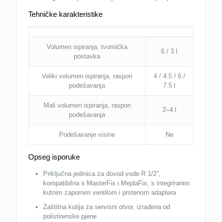
Tehničke karakteristike
Volumen ispiranja, tvornička
6 / 3 l
postavka
Veliki volumen ispiranja, raspon
4 / 4.5 / 6 /
podešavanja
7.5 l
Mali volumen ispiranja, raspon
2–4 l
podešavanja
Podešavanje visine
Ne
Opseg isporuke
Priključna jedinica za dovod vode R 1/2”,
kompatibilna s MasterFix i MeplaFix, s integriranim
kutnim zapornim ventilom i prstenom adaptera
Zaštitna kutija za servisni otvor, izrađena od
polistirenske pjene