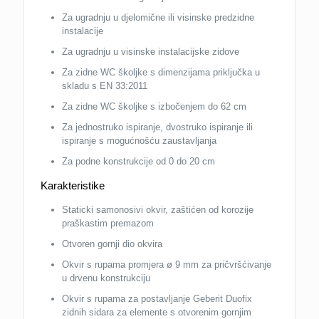
Za ugradnju u djelomične ili visinske predzidne
instalacije
Za ugradnju u visinske instalacijske zidove
Za zidne WC školjke s dimenzijama priključka u
skladu s EN 33:2011
Za zidne WC školjke s izbočenjem do 62 cm
Za jednostruko ispiranje, dvostruko ispiranje ili
ispiranje s mogućnošću zaustavljanja
Za podne konstrukcije od 0 do 20 cm
Karakteristike
Staticki samonosivi okvir, zaštićen od korozije
praškastim premazom
Otvoren gornji dio okvira
Okvir s rupama promjera ø 9 mm za pričvršćivanje
u drvenu konstrukciju
Okvir s rupama za postavljanje Geberit Duofix
zidnih sidara za elemente s otvorenim gornjim