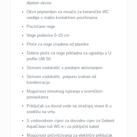
dijelom okvira
Okvir pripremljen za nosače za keramičke WC
uređaje s malim kontaktnim površinama
Pocinčane noge
Noge podesive 0–20 cm
Ploče za noge izrađene od plastike
Dubina ploče za noge prikladna za ugradnju u U-
profile UW 50
Skriveni vodokotlić s prednjim aktiviranjem
Skriveni vodokotlić, potpuno izoliran od
kondenzacije
Mogućnost trenutnog ispiranja s tvorničkim
postavkama
Priključak za dovod vode na stražnjoj strani ili u
središtu na vrhu
S vodovodnom cijevi za dovodnu cijev za Geberit
AquaClean tuš WC-e i za priključni kabel
Mogućnost pričvršćivanja za električni priključak