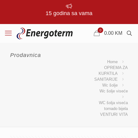
15 godina sa vama
0
0.00
KM
Prodavnica
Home
OPREMA ZA
KUPATILA
SANITARIJE
Wc šolje
Wc šolje viseće
WC šolja viseća
tornado bijela
VENTURI VITA