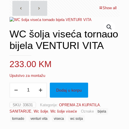
Show all
WC šolja viseća tornado
bijela VENTURI VITA
233.00
KM
Uputstvo za montažu
WC
Dodaj u korpu
šolja
viseća
tornado
SKU:
33631
Kategorije:
OPREMA ZA KUPATILA
,
bijela
SANITARIJE
,
Wc šolje
,
Wc šolje viseće
Oznake
bijela
VENTURI
VITA
tornado
venturi vita
viseca
wc solja
količina