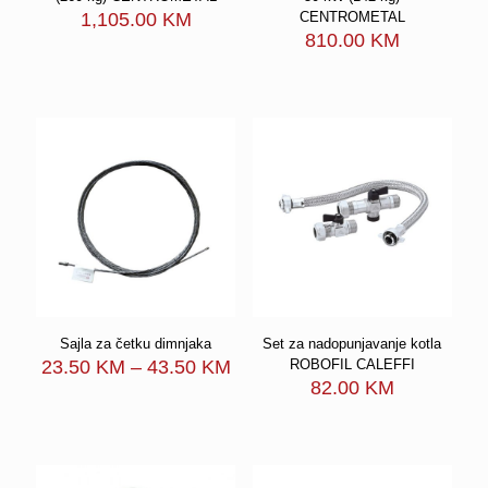
1,105.00
KM
CENTROMETAL
810.00
KM
Sajla za četku dimnjaka
Set za nadopunjavanje kotla
Price
23.50
KM
–
43.50
KM
ROBOFIL CALEFFI
range:
82.00
KM
23.50 KM
through
43.50 KM