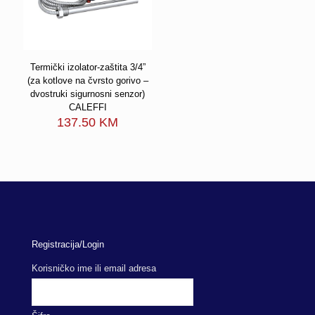
Termički izolator-zaštita 3/4”
(za kotlove na čvrsto gorivo –
dvostruki sigurnosni senzor)
CALEFFI
137.50
KM
Registracija/Login
Korisničko ime ili email adresa