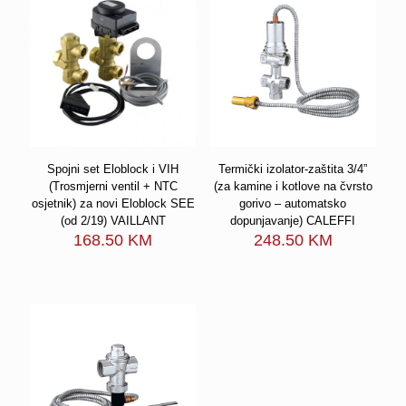
Spojni set Eloblock i VIH
Termički izolator-zaštita 3/4”
(Trosmjerni ventil + NTC
(za kamine i kotlove na čvrsto
osjetnik) za novi Eloblock SEE
gorivo – automatsko
(od 2/19) VAILLANT
dopunjavanje) CALEFFI
168.50
KM
248.50
KM