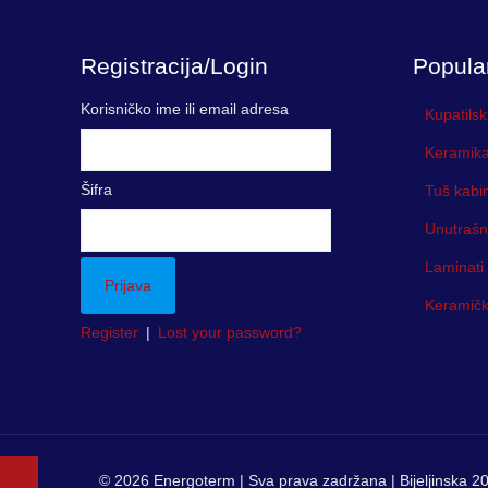
1,896.0
Registracija/Login
Popula
Korisničko ime ili email adresa
Kupatilsk
Keramika
Šifra
Tuš kabi
Unutrašn
Laminati
Keramička
Register
|
Lost your password?
© 2026 Energoterm | Sva prava zadržana | Bijeljinska 20