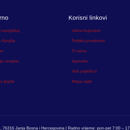
0 KM
rno
Korisni linkovi
i namještaj
Uslovi kupovine
 Kanjiža
Politika privatnosti
ne
O nama
ja rasvjeta
Isporuka
Vaši prijedlozi
 ljepila
Mapa sajta
, 76316 Janja Bosna i Hercegovina | Radno vrijeme: pon-pet 7:00 – 17: