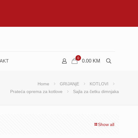
0
AKT
0.00
KM
Home
GRIJANjE
KOTLOVI
Prateća oprema za kotlove
Sajla za četku dimnjaka
Show all