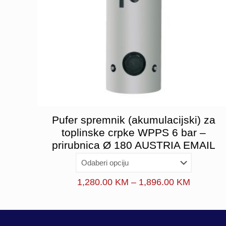
Pufer spremnik (akumulacijski) za
toplinske crpke WPPS 6 bar –
prirubnica Ø 180 AUSTRIA EMAIL
Price
1,280.00
KM
–
1,896.00
KM
range:
1,280.0
through