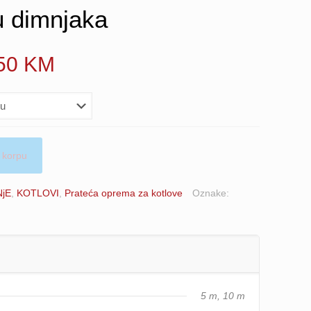
u dimnjaka
Price
.50
KM
range:
23.50 KM
through
43.50 KM
 korpu
NjE
,
KOTLOVI
,
Prateća oprema za kotlove
Oznake:
5 m, 10 m