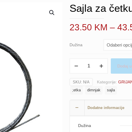
Sajla za četk
23.50
KM
–
43
Dužina
Sajla
Dodaj u
za
četku
Kategorije:
GRIJA
SKU:
N/A
dimnjaka
;etka
dimnjak
sajla
količina
Dodatne informacije
Dužina