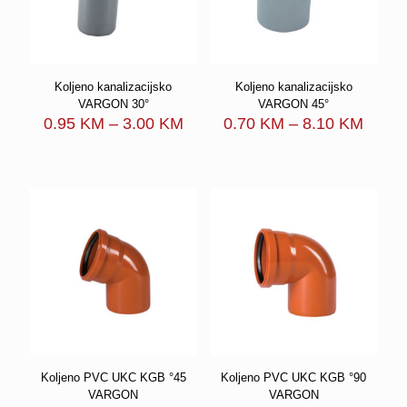
Koljeno kanalizacijsko
Koljeno kanalizacijsko
VARGON 30°
VARGON 45°
Price
Price
0.95
KM
–
3.00
KM
0.70
KM
–
8.10
KM
range:
range
0.95 KM
0.70 
through
throu
3.00 KM
8.10 
Koljeno PVC UKC KGB °45
Koljeno PVC UKC KGB °90
VARGON
VARGON