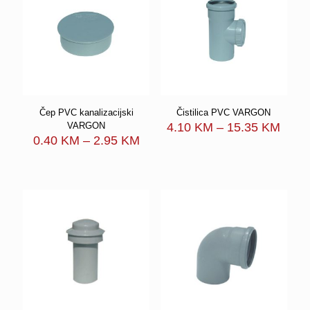
Čep PVC kanalizacijski
Čistilica PVC VARGON
Price
VARGON
4.10
KM
–
15.35
KM
Price
range
0.40
KM
–
2.95
KM
range:
4.10
0.40 KM
throu
through
15.3
2.95 KM