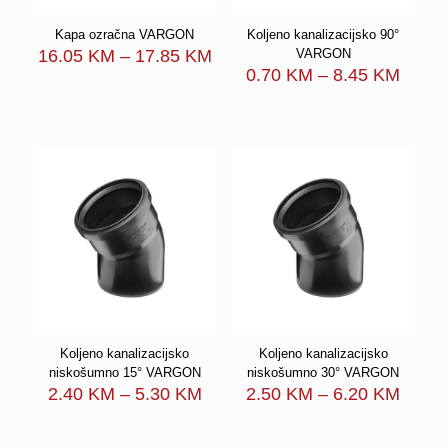
Kapa ozračna VARGON
Koljeno kanalizacijsko 90°
Price
16.05
KM
–
17.85
KM
VARGON
range:
Price
0.70
KM
–
8.45
KM
16.05 KM
range
through
0.70 
17.85 KM
throu
8.45 
Koljeno kanalizacijsko
Koljeno kanalizacijsko
niskošumno 15° VARGON
niskošumno 30° VARGON
Price
Price
2.40
KM
–
5.30
KM
2.50
KM
–
6.20
KM
range:
range
2.40 KM
2.50 