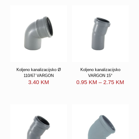
through
throu
5.30 KM
6.20 
Koljeno kanalizacijsko Ø
Koljeno kanalizacijsko
110/67 VARGON
VARGON 15°
Price
3.40
KM
0.95
KM
–
2.75
KM
range
0.95 
throu
2.75 