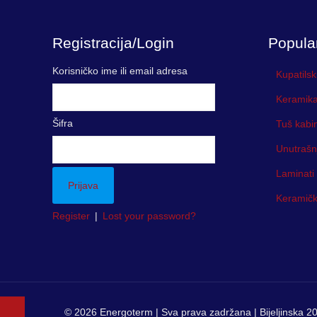
8.45 KM
Registracija/Login
Popula
Korisničko ime ili email adresa
Kupatilsk
Keramika
Šifra
Tuš kabi
Unutrašn
Laminati
Keramička
Register
|
Lost your password?
© 2026 Energoterm | Sva prava zadržana | Bijeljinska 20