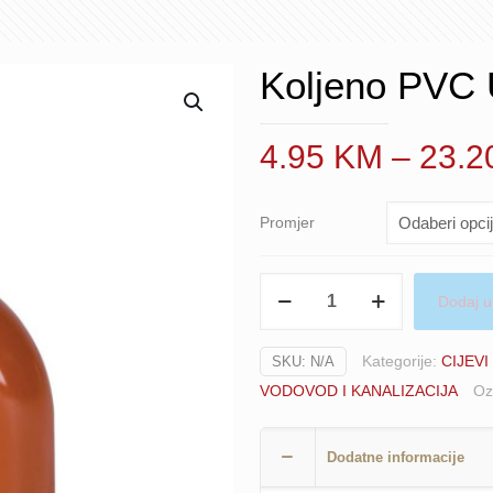
Koljeno PV
4.95
KM
–
23.
Promjer
Koljeno
Dodaj u
PVC
UKC
Kategorije:
CIJEVI
SKU:
N/A
KGB
VODOVOD I KANALIZACIJA
Oz
°45
VARGON
količina
Dodatne informacije