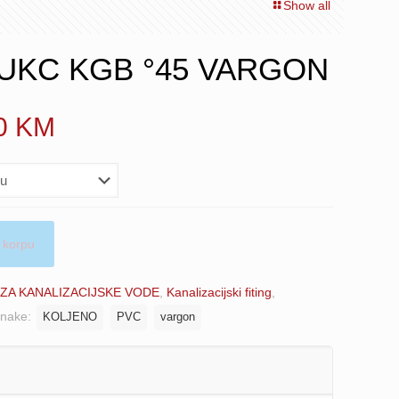
Show all
C UKC KGB °45 VARGON
Price
20
KM
range:
4.95 KM
through
23.20 KM
 korpu
 ZA KANALIZACIJSKE VODE
,
Kanalizacijski fiting
,
nake:
KOLJENO
PVC
vargon