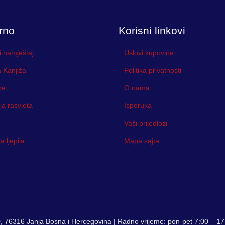
rno
Korisni linkovi
i namještaj
Uslovi kupovine
 Kanjiža
Politika privatnosti
ne
O nama
ja rasvjeta
Isporuka
Vaši prijedlozi
 ljepila
Mapa sajta
, 76316 Janja Bosna i Hercegovina | Radno vrijeme: pon-pet 7:00 – 17: