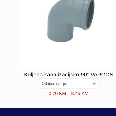
Koljeno kanalizacijsko 90° VARGON
Price
0.70
KM
–
8.45
KM
range:
0.70 KM
through