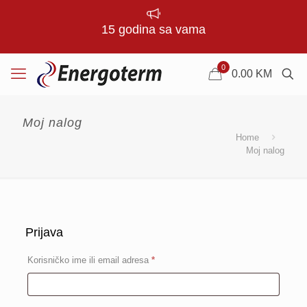
15 godina sa vama
0
0.00
KM
Moj nalog
Home
Moj nalog
Prijava
Obavezno
Korisničko ime ili email adresa
*