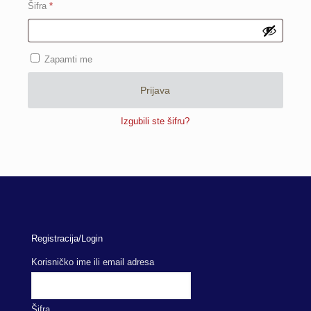
Obavezno
Šifra
*
Zapamti me
Prijava
Izgubili ste šifru?
Registracija/Login
Korisničko ime ili email adresa
Šifra