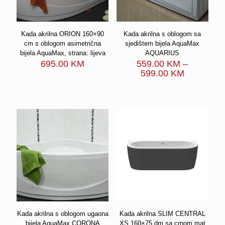
Kada akrilna ORION 160×90
Kada akrilna s oblogom sa
cm s oblogom asimetrična
sjedištem bijela AquaMax
bijela AquaMax, strana: lijeva
AQUARIUS
695.00
KM
559.00
KM
–
Price
599.00
KM
range:
559.00 K
through
599.00 K
Kada akrilna s oblogom ugaona
Kada akrilna SLIM CENTRAL
bijela AquaMax CORONA
XS 160×75 dm sa crnom mat