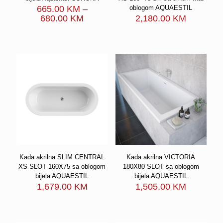
665.00
KM
–
oblogom AQUAESTIL
Price
680.00
KM
2,180.00
KM
range:
665.00 KM
through
680.00 KM
Kada akrilna SLIM CENTRAL
Kada akrilna VICTORIA
XS SLOT 160X75 sa oblogom
180X80 SLOT sa oblogom
bijela AQUAESTIL
bijela AQUAESTIL
1,679.00
KM
1,505.00
KM