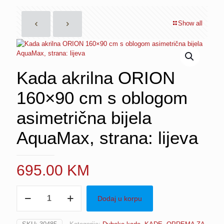
Show all
Kada akrilna ORION
160×90 cm s oblogom
asimetrična bijela
AquaMax, strana: lijeva
695.00
KM
Kada
Dodaj u korpu
akrilna
ORION
160×90