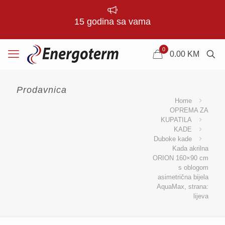
15 godina sa vama
0
0.00
KM
Prodavnica
Home
OPREMA ZA
KUPATILA
KADE
Duboke kade
Kada akrilna
ORION 160×90 cm
s oblogom
asimetrična bijela
AquaMax, strana:
lijeva