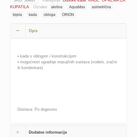
SKU:
30485
Kategorije:
Duboke kade
,
KADE
,
OPREMA ZA
cm
KUPATILA
Oznake
akrilna
AquaMax
asimetrična
s
oblogom
bijela
kada
obloga
ORION
asimetrična
bijela
Opis
AquaMax,
strana:
lijeva
količina
• kada s oblogom i konstrukcijom
• mogućnost ugradnje masažnih sustava (vodeni, zračni
ili kombinirani)
Dostava: Po dogovoru
Dodatne informacije