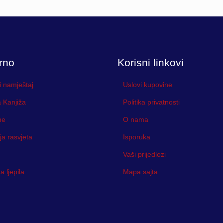
0 KM
0 KM
rno
Korisni linkovi
i namještaj
Uslovi kupovine
 Kanjiža
Politika privatnosti
ne
O nama
ja rasvjeta
Isporuka
Vaši prijedlozi
 ljepila
Mapa sajta