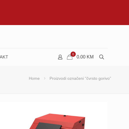
0
AKT
0.00
KM
Home
Proizvodi označeni “čvrsto gorivo”