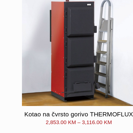
Kotao na čvrsto gorivo THERMOFLU
Price
2,853.00
KM
–
3,116.00
KM
range: