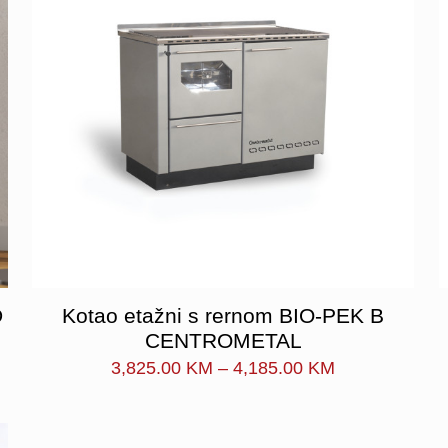
D
Kotao etažni s rernom BIO-PEK B
CENTROMETAL
Price
3,825.00
KM
–
4,185.00
KM
range:
3,825.00 KM
through