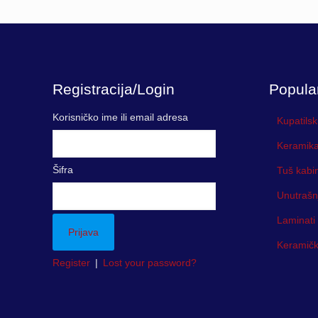
2,853.0
through
3,116.0
Registracija/Login
Popula
Korisničko ime ili email adresa
Kupatilsk
Keramika
Šifra
Tuš kabi
Unutrašn
Laminati
Keramička
Register
|
Lost your password?