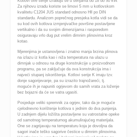
Kotlovi ove serije izrađuju se u serijama od 18 do 50 kW.
Za njihovu izradu koriste se limovi 5 mm u kotlovskom
kvalitetu C1204 JUS standard odnosno Hll po DIN
standardu. Analizom poprečnog presjeka kotla vidi se da
su kod ovih kotlova izmjenjivačke površine postavljene
vertikalno i da su svojim dimenzijama i rasporedom
osiguravaju vrlo dug put vrelim dimnim plinovima kroz
kotao.
Mjerenjima je ustanovljena i znatno manja brzina plinova
na izlazu iz kotla kao i niža temperatura na ulazu u
dimnjak u odnosu na druge konstrukcije u proizvodnom
programu, pa se zaključuje da ova konstrukcija ima i
najveći stupanj iskorištenja. Kotlovi serije K imaju tzv.
donje sagorijevanje, pa su izrazito trajnožareći, tj.
moguće ih je napuniti ogrjevom do samih vrata za loženje
bez bojazni da će se vatra ugasiti.
Posjeduje veliki spremnik za ogrjev, tako da je moguće
cjelodnevno korištenje kotlova s jednim do dva punjenja.
U zadnjem dijelu ložišta postavljene su vatrostalne opeke
od samotnog temperaturnog akumulirajućeg materijala.
One se zagrijavaju na temperaturu koja je dovoljna da
sagori inače teško sagorive čestice u dimnim plinovima.