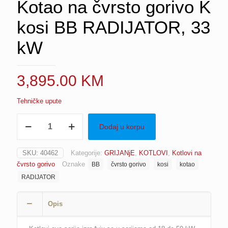
Kotao na čvrsto gorivo K
kosi BB RADIJATOR, 33
kW
3,895.00
KM
Tehničke upute
Kotao
Dodaj u korpu
na
čvrsto
gorivo
SKU:
40462
Kategorije:
GRIJANjE
,
KOTLOVI
,
Kotlovi na
K
čvrsto gorivo
Oznake
BB
čvrsto gorivo
kosi
kotao
kosi
BB
RADIJATOR
RADIJATOR,
33
Opis
kW
količina