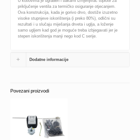
U kotlovima je ugrađen i bakarni izmjenjivač toplote za
priključenje ventila za termičko osiguranje otjecanjem.
Ova konstrukcija, kada je gorivo drvo, dostiže izuzetno
visoke stupnjeve iskorištenja (i preko 80%), odlični su
rezultati i u slučaju miješanja drveta i uglja, a loženje
samo ugljem kad god je moguće treba izbjegavati jer je
stepen iskorištenja manji nego kod C serije.
Dodatne informacije
Povezani proizvodi