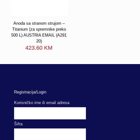
Anoda sa stranom strujom –
Titanium (za spremnike preko
500 L) AUSTRIA EMAIL (A291
20)
423.60
KM
Registracija/Login
Korisničko ime ili email adresa
Šifra