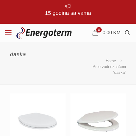
15 godina sa vama
0
0.00
KM
daska
Home
Proizvodi označeni
“daska”