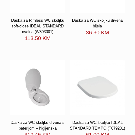
Daska za Rimless WC školjku
Daska za WC školjku drvena
soft-close IDEAL STANDARD
bijela
ovalna (W303001)
36.30
KM
113.50
KM
Daska za WC školjku drvena s
Daska za WC školjku IDEAL
baterijom – higijenska
STANDARD TEMPO (T679201)
319.45
KM
61.00
KM