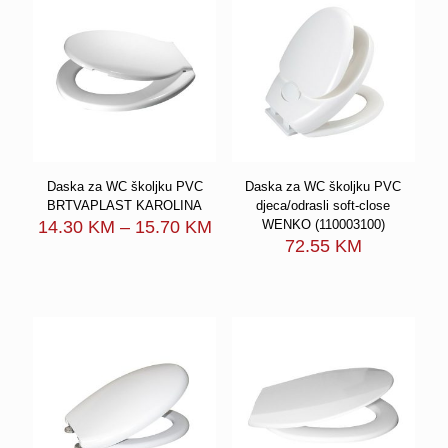
Daska za WC školjku PVC
Daska za WC školjku PVC
BRTVAPLAST KAROLINA
djeca/odrasli soft-close
Price
14.30
KM
–
15.70
KM
WENKO (110003100)
range:
72.55
KM
14.30 KM
through
15.70 KM