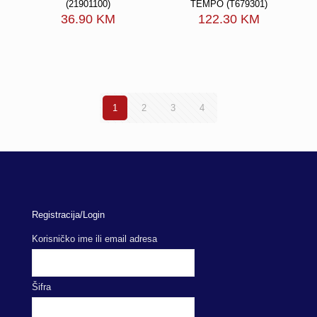
(21901100)
TEMPO (T679301)
36.90
KM
122.30
KM
1
2
3
4
Registracija/Login
Korisničko ime ili email adresa
Šifra