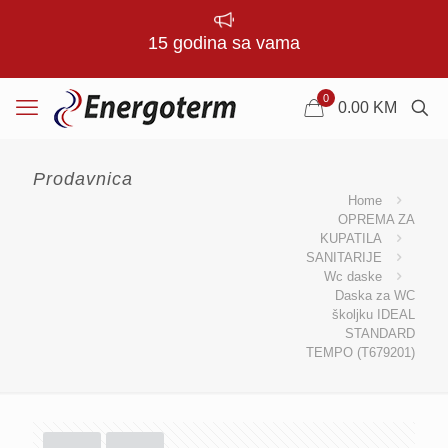
15 godina sa vama
0
0.00
KM
Prodavnica
Home
OPREMA ZA
KUPATILA
SANITARIJE
Wc daske
Daska za WC
školjku IDEAL
STANDARD
TEMPO (T679201)