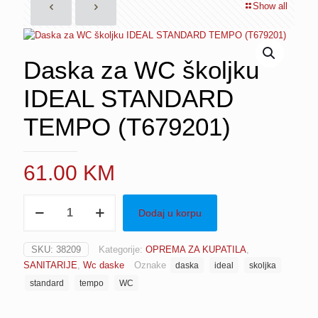
Show all
Daska za WC školjku
IDEAL STANDARD
TEMPO (T679201)
61.00
KM
Daska
Dodaj u korpu
za
WC
školjku
SKU:
38209
Kategorije:
OPREMA ZA KUPATILA
,
IDEAL
SANITARIJE
,
Wc daske
Oznake
daska
ideal
skoljka
STANDARD
TEMPO
standard
tempo
WC
(T679201)
količina