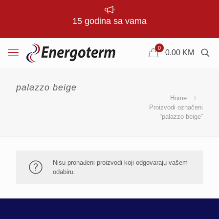
15 godina sa vama
0
0.00
KM
palazzo beige
Home
Proizvodi označeni
“palazzo beige”
Nisu pronađeni proizvodi koji odgovaraju vašem
odabiru.