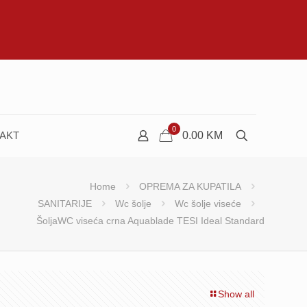
0
AKT
0.00
KM
Home
OPREMA ZA KUPATILA
SANITARIJE
Wc šolje
Wc šolje viseće
ŠoljaWC viseća crna Aquablade TESI Ideal Standard
Show all