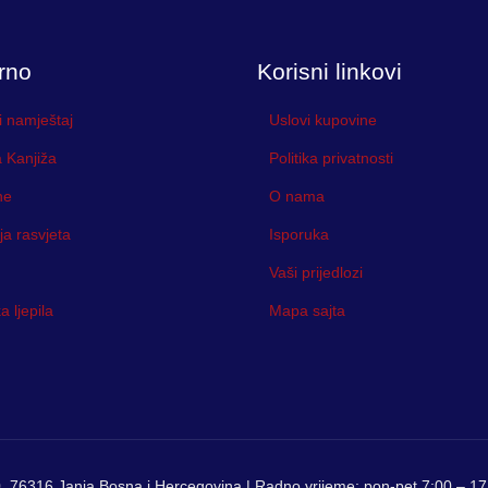
rno
Korisni linkovi
i namještaj
Uslovi kupovine
 Kanjiža
Politika privatnosti
ne
O nama
ja rasvjeta
Isporuka
Vaši prijedlozi
 ljepila
Mapa sajta
, 76316 Janja Bosna i Hercegovina | Radno vrijeme: pon-pet 7:00 – 17: