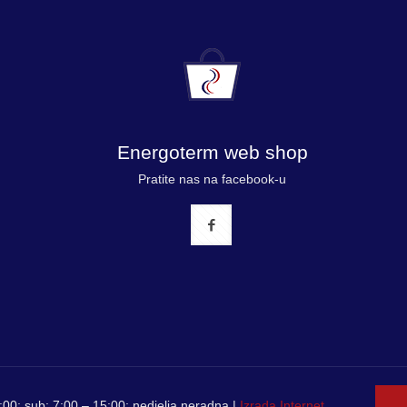
Energoterm web shop
Pratite nas na facebook-u
00; sub: 7:00 – 15:00; nedjelja neradna |
Izrada Internet