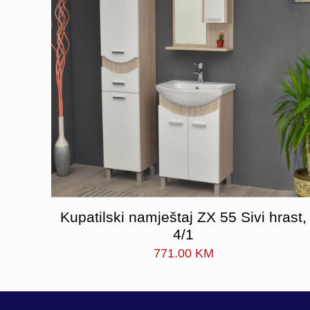
Kupatilski namještaj ZX 55 Sivi hrast,
4/1
771.00
KM