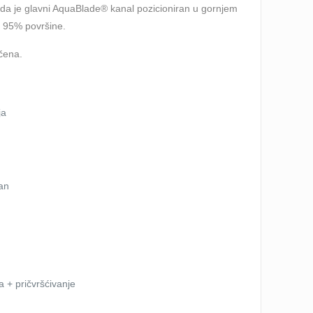
 da je glavni AquaBlade® kanal pozicioniran u gornjem
e 95% površine.
učena.
ja
lan
a + pričvršćivanje