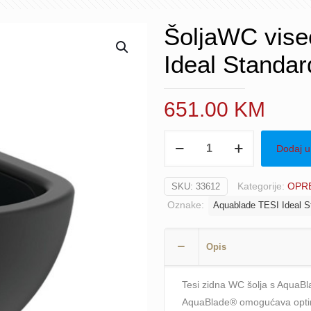
ŠoljaWC vise
Ideal Standar
651.00
KM
ŠoljaWC
Dodaj u
viseća
crna
Kategorije:
OPRE
SKU:
33612
Aquablade
Oznake:
Aquablade TESI Ideal S
TESI
Ideal
Standard
Opis
količina
Tesi zidna WC šolja s AquaBla
AquaBlade® omogućava optima