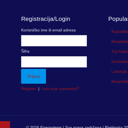
Registracija/Login
Popula
Korisničko ime ili email adresa
Kupatilsk
Keramika
Šifra
Tuš kabi
Unutrašn
Laminati
Keramička
Register
|
Lost your password?
© 2026 Energoterm | Sva prava zadržana | Bijeljinska 20