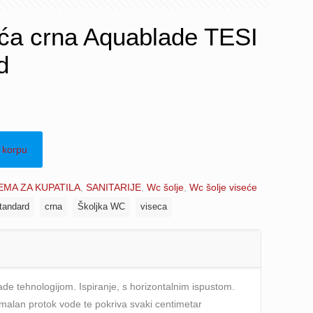
ća crna Aquablade TESI
d
 korpu
MA ZA KUPATILA
,
SANITARIJE
,
Wc šolje
,
Wc šolje viseće
tandard
crna
Školjka WC
viseca
de tehnologijom. Ispiranje, s horizontalnim ispustom.
lan protok vode te pokriva svaki centimetar