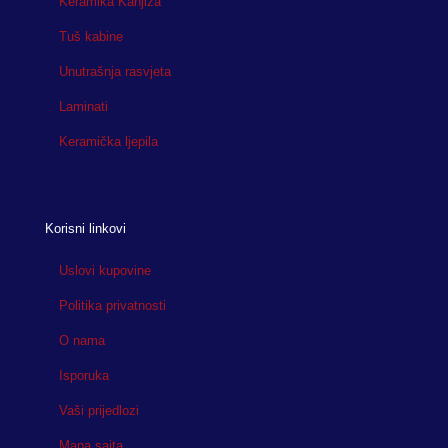
Keramika Kanjiža
Tuš kabine
Unutrašnja rasvjeta
Laminati
Keramička ljepila
Korisni linkovi
Uslovi kupovine
Politika privatnosti
O nama
Isporuka
Vaši prijedlozi
Mapa sajta