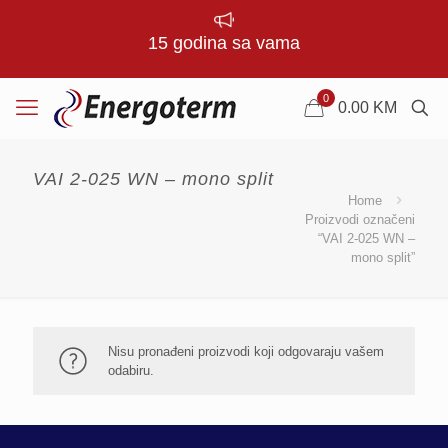
15 godina sa vama
0
0.00
KM
VAI 2-025 WN – mono split
Home
Proizvodi označeni
“VAI 2-025 WN –
mono split”
Nisu pronađeni proizvodi koji odgovaraju vašem
odabiru.