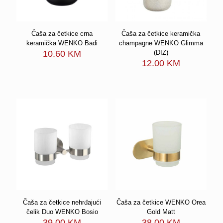
Čaša za četkice crna
Čaša za četkice keramička
keramička WENKO Badi
champagne WENKO Glimma
10.60
KM
(DIZ)
12.00
KM
Čaša za četkice nehrđajući
Čaša za četkice WENKO Orea
čelik Duo WENKO Bosio
Gold Matt
39.00
KM
38.00
KM