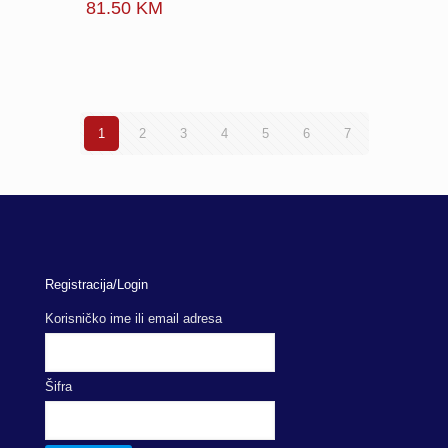
81.50
KM
1
2
3
4
5
6
7
Registracija/Login
Korisničko ime ili email adresa
Šifra