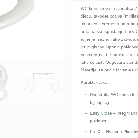
WENKO
WC kombinovana sjedalica 2 u
(110003100)
djecu, također poziva “mini
količina
smanjenju vremena potrebnog 
automatsko spuštanje Easy-Cl
a, jer je nježno i tiho zatvaran
jer je glasno lupanje poklopc
nesalomljive termoplastike ko
lako se čisti. Odgovara stan
Materijal za pričvršćivanje uk
Karakteristike
Dvostruka WC daska koja
bijeloj boji
Easy Close – integrirano
poklopca
Fix-Clip Hygiene Plastič