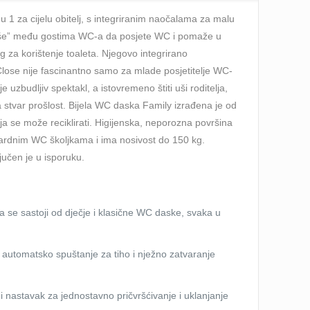
 1 za cijelu obitelj, s integriranim naočalama za malu
jaše” među gostima WC-a da posjete WC i pomaže u
za korištenje toaleta. Njegovo integrirano
ose nije fascinantno samo za mlade posjetitelje WC-
je uzbudljiv spektakl, a istovremeno štiti uši roditelja,
a stvar prošlost. Bijela WC daska Family izrađena je od
ja se može reciklirati. Higijenska, neporozna površina
dardnim WC školjkama i ima nosivost do 150 kg.
ljučen je u isporuku.
 se sastoji od dječje i klasične WC daske, svaka u
 automatsko spuštanje za tiho i nježno zatvaranje
ni nastavak za jednostavno pričvršćivanje i uklanjanje