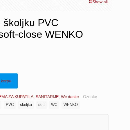
Show all
 školjku PVC
i soft-close WENKO
 korpu
MA ZA KUPATILA
,
SANITARIJE
,
Wc daske
Oznake
PVC
skoljka
soft
WC
WENKO