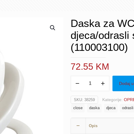
Daska za WC
djeca/odrasl
(110003100)
72.55
KM
Daska
Dodaj u
za
WC
Kategorije:
OPRE
SKU:
38259
školjku
close
daska
djeca
odrasli
PVC
djeca/odrasli
soft-
Opis
close