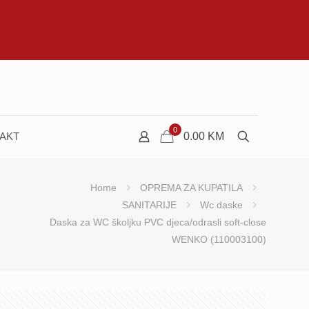
0
AKT
0.00
KM
Home
OPREMA ZA KUPATILA
SANITARIJE
Wc daske
Daska za WC školjku PVC djeca/odrasli soft-close
WENKO (110003100)