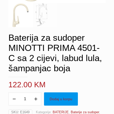
Baterija za sudoper
MINOTTI PRIMA 4501-
C sa 2 cijevi, labud lula,
šampanjac boja
122.00
KM
Baterija
Dodaj u korpu
za
sudoper
MINOTTI
SKU:
E1649
Kategorije:
BATERIJE
,
Baterije za sudoper
,
PRIMA