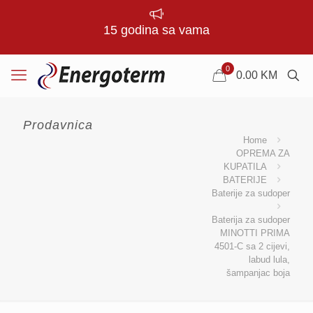
15 godina sa vama
0
0.00
KM
Prodavnica
Home
OPREMA ZA
KUPATILA
BATERIJE
Baterije za sudoper
Baterija za sudoper
MINOTTI PRIMA
4501-C sa 2 cijevi,
labud lula,
šampanjac boja