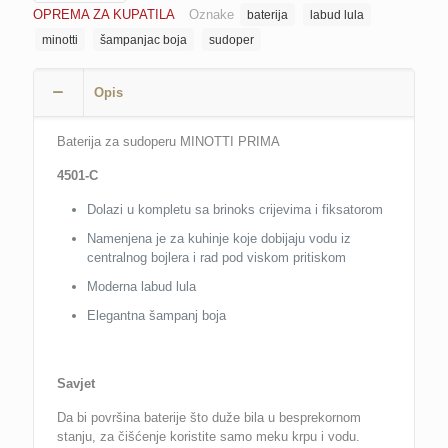
OPREMA ZA KUPATILA
Oznake
baterija
labud lula
4501-
C
minotti
šampanjac boja
sudoper
sa
2
Opis
cijevi,
labud
lula,
Baterija za sudoperu MINOTTI PRIMA
šampanjac
boja
4501-C
količina
Dolazi u kompletu sa brinoks crijevima i fiksatorom
Namenjena je za kuhinje koje dobijaju vodu iz
centralnog bojlera i rad pod viskom pritiskom
Moderna labud lula
Elegantna šampanj boja
Savjet
Da bi površina baterije što duže bila u besprekornom
stanju, za čišćenje koristite samo meku krpu i vodu.