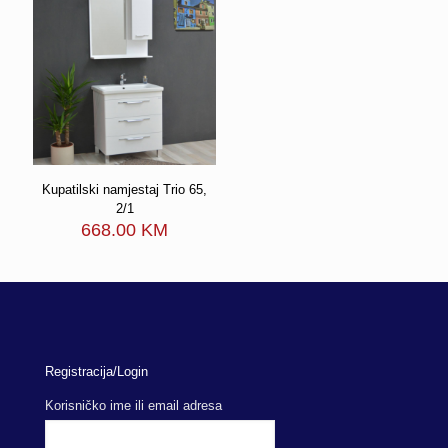
Kupatilski namjestaj Trio 65,
2/1
668.00
KM
Registracija/Login
Korisničko ime ili email adresa