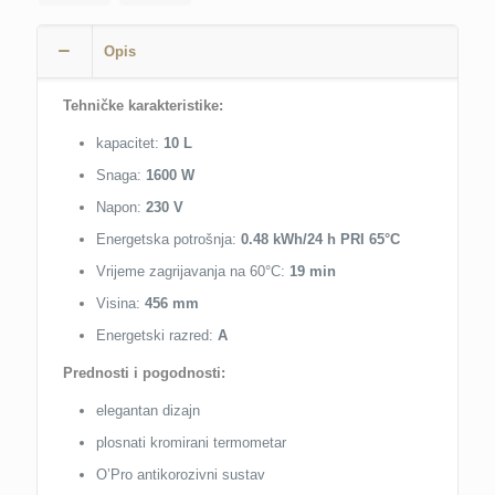
1,6
K
Opis
(PCRB10)
9bar
količina
Tehničke karakteristike:
kapacitet:
10 L
Snaga:
1600 W
Napon:
230 V
Energetska potrošnja:
0.48 kWh/24 h PRI 65°C
Vrijeme zagrijavanja na 60°C:
19 min
Visina:
456 mm
Energetski razred:
A
Prednosti i pogodnosti:
elegantan dizajn
plosnati kromirani termometar
O’Pro antikorozivni sustav