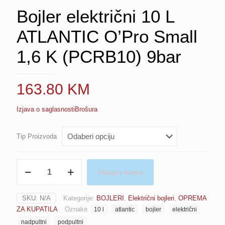
Bojler električni 10 L
ATLANTIC O’Pro Small
1,6 K (PCRB10) 9bar
163.80
KM
Izjava o saglasnosti
Brošura
Tip Proizvoda
Bojler
Dodaj u korpu
električni
10
L
SKU:
N/A
Kategorije:
BOJLERI
,
Električni bojleri
,
OPREMA
ATLANTIC
ZA KUPATILA
Oznake
10 l
atlantic
bojler
električni
O’Pro
Small
nadpultni
podpultni