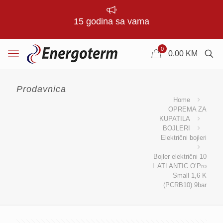
15 godina sa vama
0
0.00
KM
Prodavnica
Home
OPREMA ZA
KUPATILA
BOJLERI
Električni bojleri
Bojler električni 10
L ATLANTIC O’Pro
Small 1,6 K
(PCRB10) 9bar