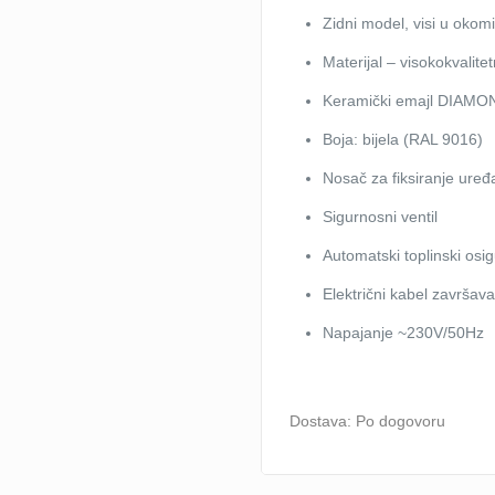
Zidni model, visi u okom
Materijal – visokokvalitet
Keramički emajl DIAMON
Boja: bijela (RAL 9016)
Nosač za fiksiranje uređ
Sigurnosni ventil
Automatski toplinski osi
Električni kabel završav
Napajanje ~230V/50Hz
Dostava: Po dogovoru