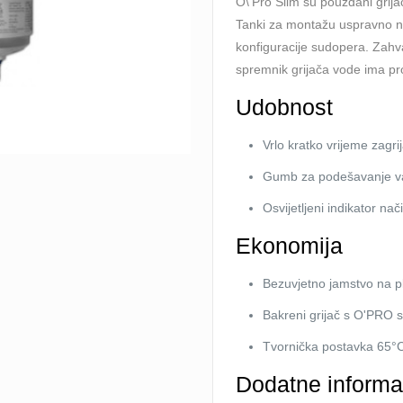
O\'Pro Slim su pouzdani grij
Tanki za montažu uspravno na
konfiguracije sudopera. Zahva
spremnik grijača vode ima pro
Udobnost
Vrlo kratko vrijeme zagr
Gumb za podešavanje va
Osvijetljeni indikator na
Ekonomija
Bezuvjetno jamstvo na 
Bakreni grijač s O'PRO s
Tvornička postavka 65°
Dodatne informa