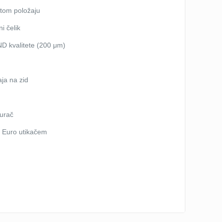
itom položaju
ni čelik
D kvalitete (200 μm)
aja na zid
gurač
a Euro utikačem