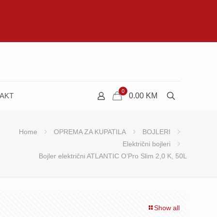
0
AKT
0.00
KM
Home
OPREMA ZA KUPATILA
BOJLERI
Električni bojleri
Bojler električni ATLANTIC O’Pro Slim 2,0 K, 50L
Show all