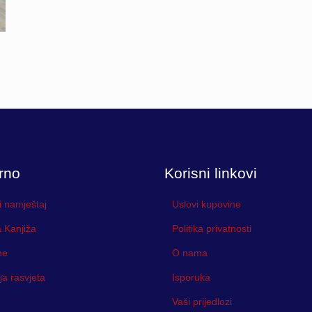
rno
Korisni linkovi
i namještaj
Uslovi kupovine
 Kanjiža
Politika privatnosti
ne
O nama
ja rasvjeta
Isporuka
Vaši prijedlozi