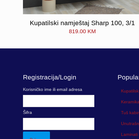
Kupatilski namještaj Sharp 100, 3/1
819.00
KM
Registracija/Login
Popula
Korisničko ime ili email adresa
Kupatilsk
Keramika
Šifra
Tuš kabi
Unutrašn
Laminati