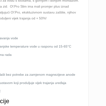
ači za vodu s točkama, s gornjom i donjom montažom.
 zid. O\'Pro Slim ima mali promjer plus iznad
ljujući O\'Pro, ekskluzivnom sustavu zaštite, njihov
duljeni vijek trajanja od + 50%!
ijavanja vode
njske temperature vode u rasponu od 15-65°C
čina rada
plašt bez potrebe za zamjenom magnezijeve anode
ustavom koji produljuje vijek trajanja uređaja
C
cije