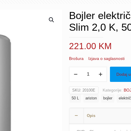
Bojler elektr
Slim 2,0 K, 5
221.00
KM
Brošura
Izjava o saglasnosti
Bojler
Dodaj u
električni
ATLANTIC
Kategorije:
BOJ
SKU:
20100E
O’Pro
50 L
ariston
bojler
električ
Slim
2,0
K,
Opis
50L
količina