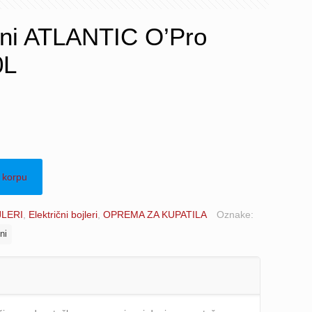
ični ATLANTIC O’Pro
0L
 korpu
LERI
,
Električni bojleri
,
OPREMA ZA KUPATILA
Oznake:
ni