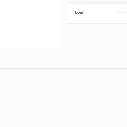
količina
Boja