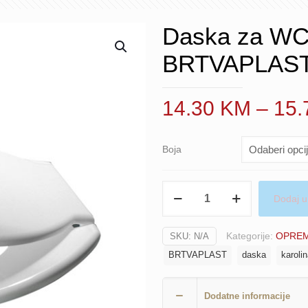
Daska za WC
BRTVAPLAS
14.30
KM
–
15
Boja
Daska
Dodaj u
za
WC
Kategorije:
OPREM
SKU:
N/A
školjku
BRTVAPLAST
daska
karoli
PVC
BRTVAPLAST
KAROLINA
Dodatne informacije