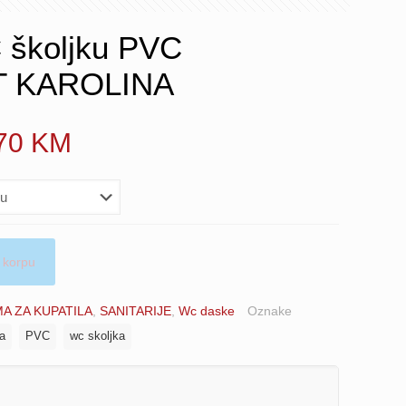
 školjku PVC
T KAROLINA
Price
.70
KM
range:
14.30 KM
through
15.70 KM
 korpu
A ZA KUPATILA
,
SANITARIJE
,
Wc daske
Oznake
na
PVC
wc skoljka