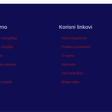
rno
Korisni linkovi
i namještaj
Uslovi kupovine
 Kanjiža
Politika privatnosti
ne
O nama
ja rasvjeta
Isporuka
Vaši prijedlozi
 ljepila
Mapa sajta