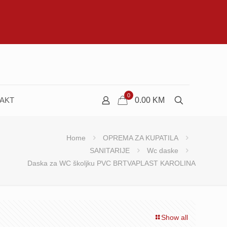
0
AKT
0.00
KM
Home
OPREMA ZA KUPATILA
SANITARIJE
Wc daske
Daska za WC školjku PVC BRTVAPLAST KAROLINA
Show all