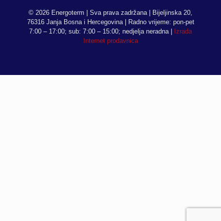
© 2026 Energoterm | Sva prava zadržana | Bijeljinska 20,
76316 Janja Bosna i Hercegovina | Radno vrijeme: pon-pet
7:00 – 17:00; sub: 7:00 – 15:00; nedjelja neradna |
Izrada
Internet prodavnica