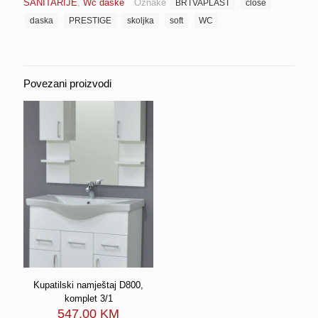
SANITARIJE
,
Wc daske
Oznake
BRTVAPLAST
close
CLOSE
2,0
daska
PRESTIGE
skoljka
soft
WC
kg
BRTVAPLAST
PRESTIGE
količina
Povezani proizvodi
Kupatilski namještaj D800,
komplet 3/1
547.00
KM