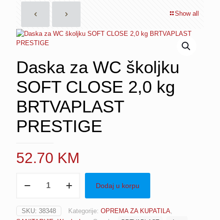
Show all
Daska za WC školjku
SOFT CLOSE 2,0 kg
BRTVAPLAST
PRESTIGE
52.70
KM
Daska
Dodaj u korpu
za
WC
školjku
SKU:
38348
Kategorije:
OPREMA ZA KUPATILA
,
SOFT