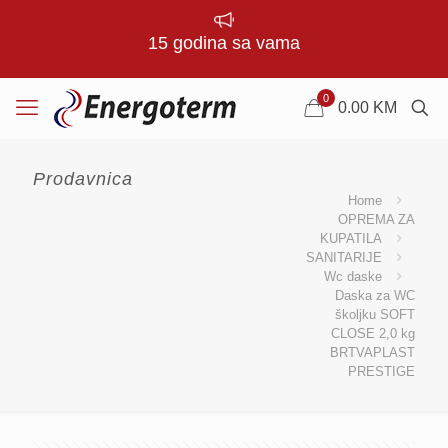
15 godina sa vama
0
0.00
KM
Prodavnica
Home
OPREMA ZA
KUPATILA
SANITARIJE
Wc daske
Daska za WC
školjku SOFT
CLOSE 2,0 kg
BRTVAPLAST
PRESTIGE