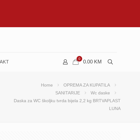
0
AKT
0.00
KM
Home
OPREMA ZA KUPATILA
SANITARIJE
Wc daske
Daska za WC školjku tvrda bijela 2,2 kg BRTVAPLAST
LUNA