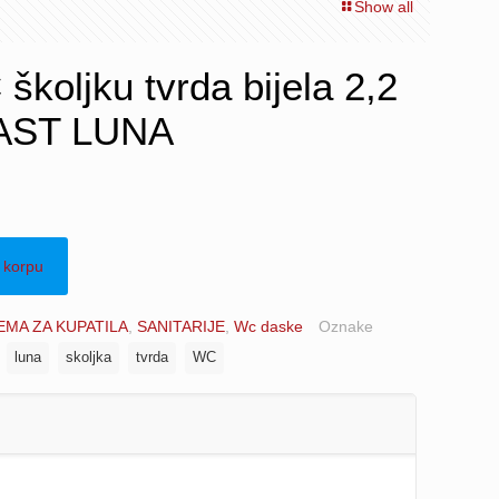
Show all
koljku tvrda bijela 2,2
AST LUNA
 korpu
MA ZA KUPATILA
,
SANITARIJE
,
Wc daske
Oznake
luna
skoljka
tvrda
WC