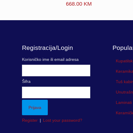
668.00
KM
Registracija/Login
Popula
Korisničko ime ili email adresa
Kupatilsk
Keramika
Šifra
Tuš kabi
Unutrašn
Laminati
Keramička
Register
|
Lost your password?