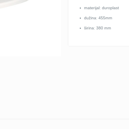
LUNA
količina
materijal: duroplast
dužina: 455mm
širina: 380 mm