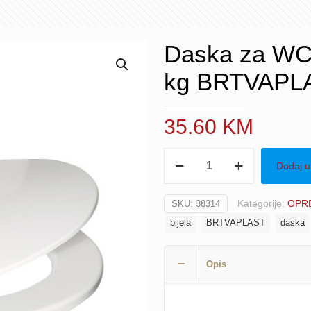
Daska za WC š
kg BRTVAPL
35.60
KM
Daska
Dodaj u
za
WC
Kategorije:
OPRE
SKU:
38314
školjku
bijela
BRTVAPLAST
daska
tvrda
bijela
2,2
Opis
kg
BRTVAPLAST