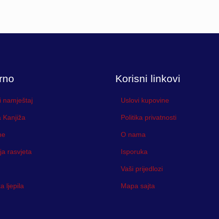
rno
Korisni linkovi
i namještaj
Uslovi kupovine
 Kanjiža
Politika privatnosti
ne
O nama
ja rasvjeta
Isporuka
Vaši prijedlozi
 ljepila
Mapa sajta