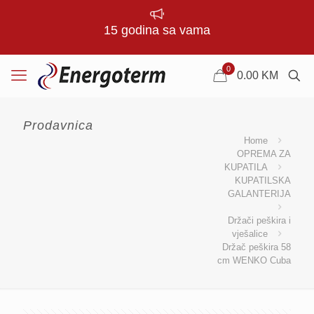
15 godina sa vama
0
0.00
KM
Prodavnica
Home
OPREMA ZA
KUPATILA
KUPATILSKA
GALANTERIJA
Držači peškira i
vješalice
Držač peškira 58
cm WENKO Cuba