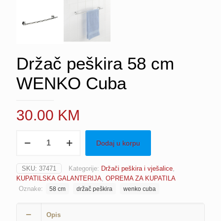
Držač peškira 58 cm
WENKO Cuba
30.00
KM
Držač
Dodaj u korpu
peškira
58
cm
SKU:
37471
Kategorije:
Držači peškira i vješalice
,
WENKO
KUPATILSKA GALANTERIJA
,
OPREMA ZA KUPATILA
Cuba
Oznake:
58 cm
držač peškira
wenko cuba
količina
Opis