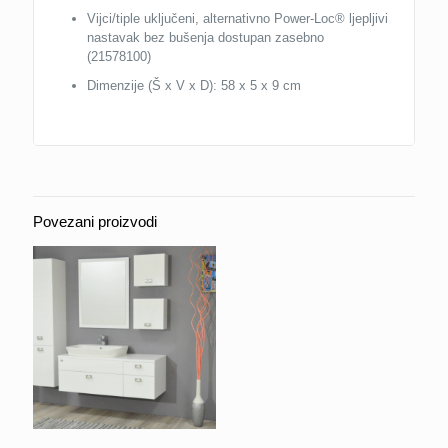
Vijci/tiple uključeni, alternativno Power-Loc® ljepljivi
nastavak bez bušenja dostupan zasebno
(21578100)
Dimenzije (Š x V x D): 58 x 5 x 9 cm
Povezani proizvodi