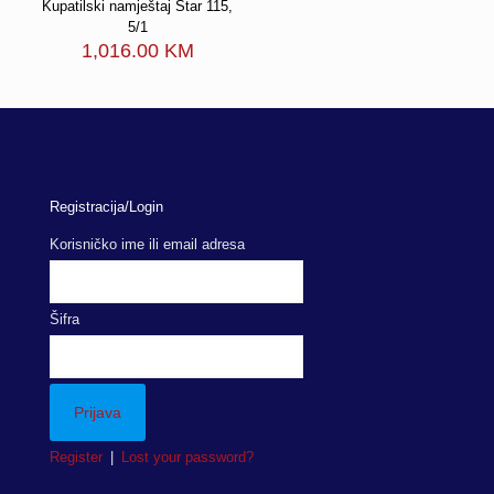
Kupatilski namještaj Star 115,
5/1
1,016.00
KM
Registracija/Login
Korisničko ime ili email adresa
Šifra
Register
|
Lost your password?