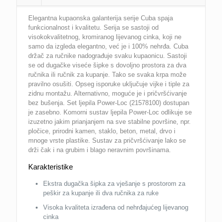
Elegantna kupaonska galanterija serije Cuba spaja
funkcionalnost i kvalitetu. Serija se sastoji od
visokokvalitetnog, kromiranog lijevanog cinka, koji ne
samo da izgleda elegantno, već je i 100% nehrđa. Cuba
držač za ručnike nadograđuje svaku kupaonicu. Sastoji
se od dugačke viseće šipke s dovoljno prostora za dva
ručnika ili ručnik za kupanje. Tako se svaka krpa može
pravilno osušiti. Opseg isporuke uključuje vijke i tiple za
zidnu montažu. Alternativno, moguće je i pričvršćivanje
bez bušenja. Set ljepila Power-Loc (21578100) dostupan
je zasebno. Komorni sustav ljepila Power-Loc odlikuje se
izuzetno jakim prianjanjem na sve stabilne površine, npr.
pločice, prirodni kamen, staklo, beton, metal, drvo i
mnoge vrste plastike. Sustav za pričvršćivanje lako se
drži čak i na grubim i blago neravnim površinama.
Karakteristike
Ekstra dugačka šipka za vješanje s prostorom za
peškir za kupanje ili dva ručnika za ruke
Visoka kvaliteta izrađena od nehrđajućeg lijevanog
cinka