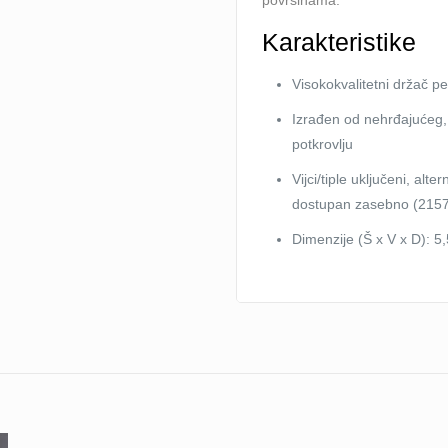
površinama.
Karakteristike
Visokokvalitetni držač p
Izrađen od nehrđajućeg
potkrovlju
Vijci/tiple uključeni, al
dostupan zasebno (215
Dimenzije (Š x V x D): 5