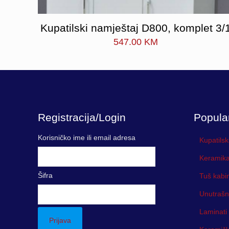
Kupatilski namještaj D800, komplet 3/
547.00
KM
Registracija/Login
Popula
Korisničko ime ili email adresa
Kupatilsk
Keramika
Šifra
Tuš kabi
Unutrašn
Laminati