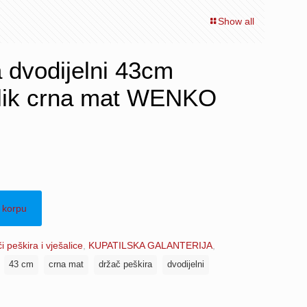
Show all
 dvodijelni 43cm
elik crna mat WENKO
 korpu
i peškira i vješalice
,
KUPATILSKA GALANTERIJA
,
e
43 cm
crna mat
držač peškira
dvodijelni