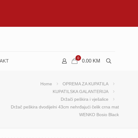
0
AKT
0.00
KM
Home
OPREMA ZA KUPATILA
KUPATILSKA GALANTERIJA
Držači peškira i vješalice
Držač peškira dvodijelni 43cm nehrđajući čelik crna mat
WENKO Bosio Black