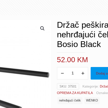
Držač peškira
nehrđajući č
Bosio Black
52.00
KM
Držač
Dodaj u
peškira
dvodijelni
Kategorije:
Držač
SKU:
37501
43cm
OPREMA ZA KUPATILA
Oznak
nehrđajući
čelik
nehrđajući čelik
WENKO
crna