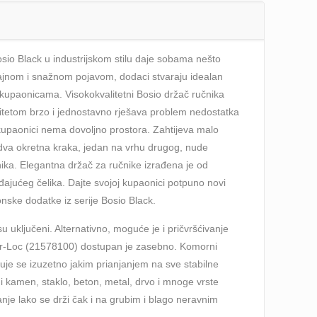
io Black u industrijskom stilu daje sobama nešto
zajnom i snažnom pojavom, dodaci stvaraju idealan
i kupaonicama. Visokokvalitetni Bosio držač ručnika
itetom brzo i jednostavno rješava problem nedostatka
upaonici nema dovoljno prostora. Zahtijeva malo
a dva okretna kraka, jedan na vrhu drugog, nude
nika. Elegantna držač za ručnike izrađena je od
ajućeg čelika. Dajte svojoj kupaonici potpuno novi
ske dodatke iz serije Bosio Black.
 su uključeni. Alternativno, moguće je i pričvršćivanje
wer-Loc (21578100) dostupan je zasebno. Komorni
kuje se izuzetno jakim prianjanjem na sve stabilne
dni kamen, staklo, beton, metal, drvo i mnoge vrste
anje lako se drži čak i na grubim i blago neravnim