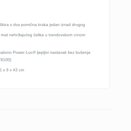
eškira s dva pomična kraka jedan iznad drugog
, mat nehrđajućeg čelika u trendovskom crnom
ternativno Power-Loc® ljepljivi nastavak bez bušenja
78100)
,5 x 9 x 43 cm