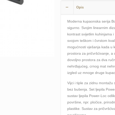
mat
Opis
WENKO
Bosio
Moderna kupaonska serija Bos
Black
sigurno. Svojim linearnim di
količina
kontrast svijetlim kuhinjama 
svojom teškom i čvrstom kval
mogućnosti vješanja kada u k
prostora za pričvršćivanje, 
dovoljno prostora za dva ruč
nehrđajućeg, crnog mat nehrđ
izgled uz mnoge druge kupaon
Vijci i tiple za zidnu montažu
bez bušenja. Set ljepila Po
sustav ljepila Power-Loc odli
površine, npr. pločice, priro
plastike. Sustav za pričvršćiv