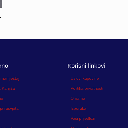
1
rno
Korisni linkovi
i namještaj
Uslovi kupovine
 Kanjiža
Politika privatnosti
ne
O nama
ja rasvjeta
Isporuka
Vaši prijedlozi