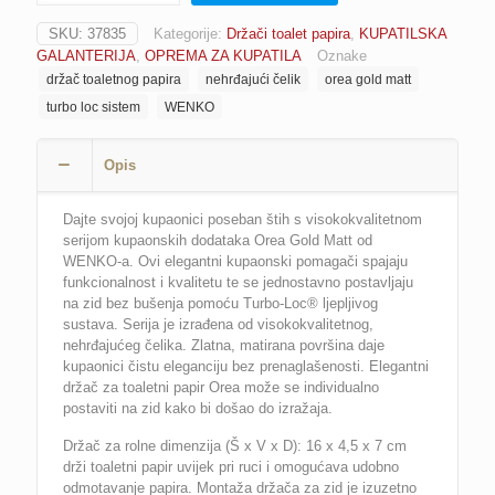
Turbo
SKU:
37835
Kategorije:
Držači toalet papira
,
KUPATILSKA
Loc
GALANTERIJA
,
OPREMA ZA KUPATILA
Oznake
sistem
držač toaletnog papira
nehrđajući čelik
orea gold matt
nehrđajući
čelik
turbo loc sistem
WENKO
WENKO
Orea
Opis
Gold
Matt
količina
Dajte svojoj kupaonici poseban štih s visokokvalitetnom
serijom kupaonskih dodataka Orea Gold Matt od
WENKO-a. Ovi elegantni kupaonski pomagači spajaju
funkcionalnost i kvalitetu te se jednostavno postavljaju
na zid bez bušenja pomoću Turbo-Loc® ljepljivog
sustava. Serija je izrađena od visokokvalitetnog,
nehrđajućeg čelika. Zlatna, matirana površina daje
kupaonici čistu eleganciju bez prenaglašenosti. Elegantni
držač za toaletni papir Orea može se individualno
postaviti na zid kako bi došao do izražaja.
Držač za rolne dimenzija (Š x V x D): 16 x 4,5 x 7 cm
drži toaletni papir uvijek pri ruci i omogućava udobno
odmotavanje papira. Montaža držača za zid je izuzetno