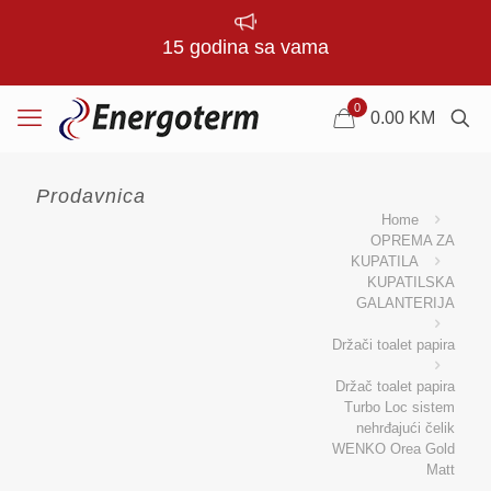
15 godina sa vama
0
0.00
KM
Prodavnica
Home
OPREMA ZA
KUPATILA
KUPATILSKA
GALANTERIJA
Držači toalet papira
Držač toalet papira
Turbo Loc sistem
nehrđajući čelik
WENKO Orea Gold
Matt