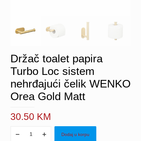
Držač toalet papira
Turbo Loc sistem
nehrđajući čelik WENKO
Orea Gold Matt
30.50
KM
Držač
Dodaj u korpu
toalet
papira