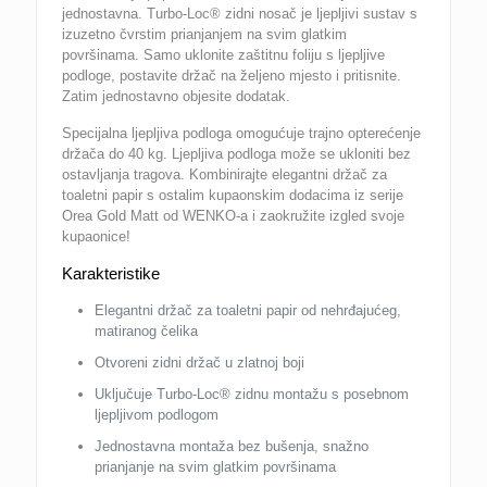
jednostavna. Turbo-Loc® zidni nosač je ljepljivi sustav s
izuzetno čvrstim prianjanjem na svim glatkim
površinama. Samo uklonite zaštitnu foliju s ljepljive
podloge, postavite držač na željeno mjesto i pritisnite.
Zatim jednostavno objesite dodatak.
Specijalna ljepljiva podloga omogućuje trajno opterećenje
držača do 40 kg. Ljepljiva podloga može se ukloniti bez
ostavljanja tragova. Kombinirajte elegantni držač za
toaletni papir s ostalim kupaonskim dodacima iz serije
Orea Gold Matt od WENKO-a i zaokružite izgled svoje
kupaonice!
Karakteristike
Elegantni držač za toaletni papir od nehrđajućeg,
matiranog čelika
Otvoreni zidni držač u zlatnoj boji
Uključuje Turbo-Loc® zidnu montažu s posebnom
ljepljivom podlogom
Jednostavna montaža bez bušenja, snažno
prianjanje na svim glatkim površinama