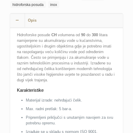
hidroforska posuda
inox
Opis
Hidroforske posude
CH
volumena od
90
do
300
litara
namijenjene su akumuliranju vode u kućanstvima,
ugostiteljskim i drugim objektima gdje je potrebno imati
na raspolaganju veću količinu vode pod određenim
tlakom. Često se primjenjuju i za akumuliranje vode u
raznim tehnološkim procesima u industriji. Izrađene su
od nehrđajućeg čelika korištenjem modernih tehnologija
što jamči visoke higijenske uvjete te pouzdanost u radu i
dugi vijek trajanja.
Karakteristike
Materijal izrade: nehrđajući čelik.
Max. radni pretlak: 5 bar-a.
Pripremljeni priključci s unutarnjim navojem za svu
potrebnu opremu.
Izrađuje se u skladu s normom ISO 9001.