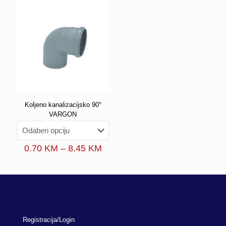
Koljeno kanalizacijsko 90°
VARGON
Price
0.70
KM
–
8.45
KM
range:
0.70 KM
through
8.45 KM
Registracija/Login