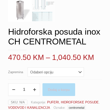
Hidroforska posuda inox
CH CENTROMETAL
Pric
470.50
KM
–
1,040.50
KM
rang
470.
Zapremina
thro
1,04
Hidroforska
Dodaj u korpu
posuda
inox
CH
SKU:
N/A
Kategorije:
PUFERI, HIDROFORSKE POSUDE
,
CENTROMETAL
VODOVOD I KANALIZACIJA
Oznake:
centrometal
količina