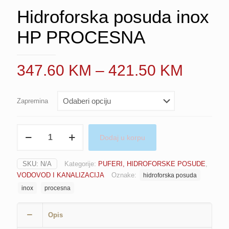
Hidroforska posuda inox
HP PROCESNA
Price
347.60
KM
–
421.50
KM
range:
347.6
Zapremina
throug
421.5
Hidroforska
Dodaj u korpu
posuda
inox
HP
SKU:
N/A
Kategorije:
PUFERI, HIDROFORSKE POSUDE
,
PROCESNA
VODOVOD I KANALIZACIJA
Oznake:
hidroforska posuda
količina
inox
procesna
Opis