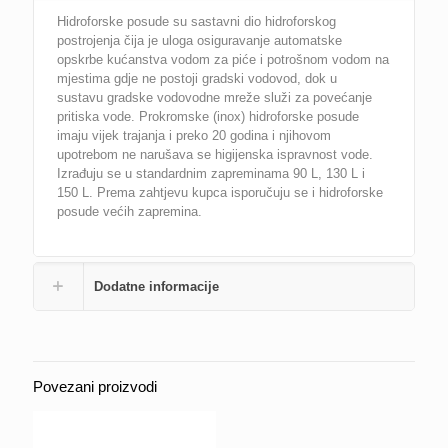
Hidroforske posude su sastavni dio hidroforskog
postrojenja čija je uloga osiguravanje automatske
opskrbe kućanstva vodom za piće i potrošnom vodom na
mjestima gdje ne postoji gradski vodovod, dok u
sustavu gradske vodovodne mreže služi za povećanje
pritiska vode. Prokromske (inox) hidroforske posude
imaju vijek trajanja i preko 20 godina i njihovom
upotrebom ne narušava se higijenska ispravnost vode.
Izrađuju se u standardnim zapreminama 90 L, 130 L i
150 L. Prema zahtjevu kupca isporučuju se i hidroforske
posude većih zapremina.
Dodatne informacije
Povezani proizvodi