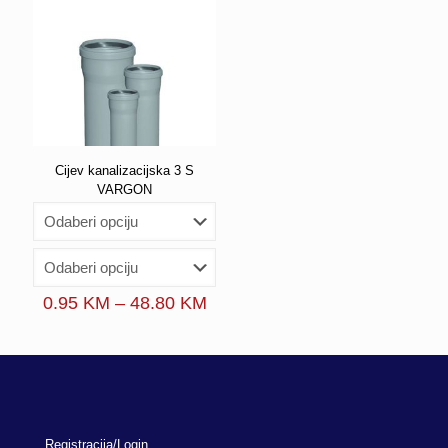
Cijev kanalizacijska 3 S
VARGON
Price
0.95
KM
–
48.80
KM
range:
0.95 KM
through
48.80 KM
Registracija/Login