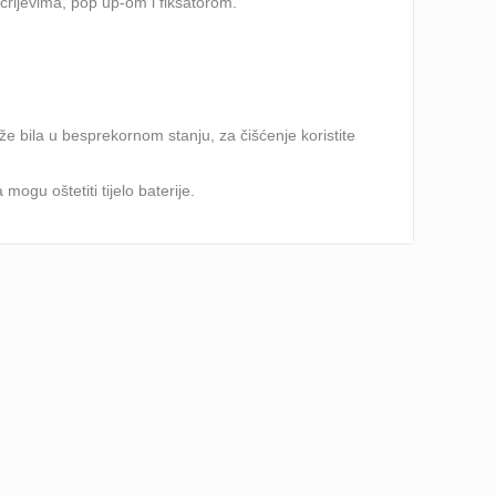
crijevima, pop up-om i fiksatorom.
že bila u besprekornom stanju, za čišćenje koristite
mogu oštetiti tijelo baterije.