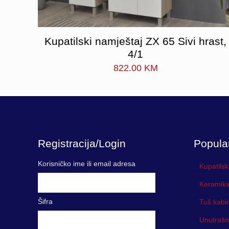
Kupatilski namještaj ZX 65 Sivi hrast,
4/1
822.00
KM
Registracija/Login
Popula
Korisničko ime ili email adresa
Kupatilsk
Keramika
Šifra
Tuš kabi
Unutrašn