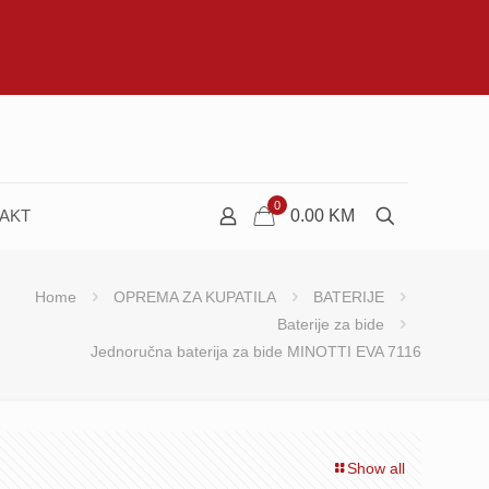
0
AKT
0.00
KM
Home
OPREMA ZA KUPATILA
BATERIJE
Baterije za bide
Jednoručna baterija za bide MINOTTI EVA 7116
Show all