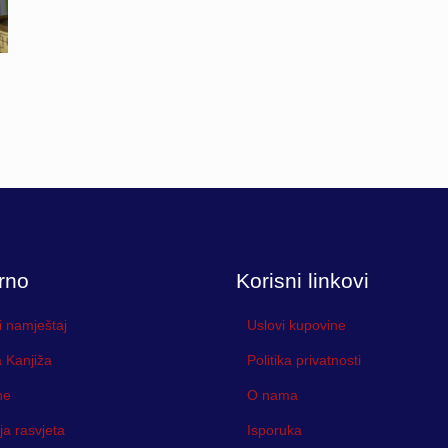
rno
Korisni linkovi
i namještaj
Uslovi kupovine
 Kanjiža
Politika privatnosti
ne
O nama
ja rasvjeta
Isporuka