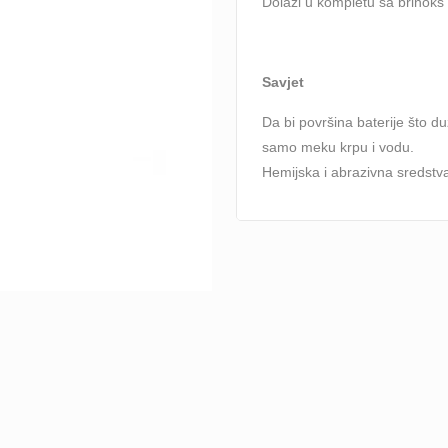
Dolazi u kompletu sa brinoks 
Savjet
Da bi površina baterije što du
samo meku krpu i vodu.
Hemijska i abrazivna sredstva 