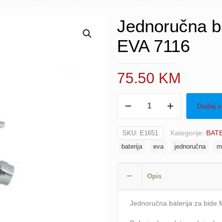
Jednoručna b
EVA 7116
75.50
KM
Jednoručna
Dodaj u
baterija
za
Kategorije:
BAT
SKU:
E1651
bide
baterija
eva
jednoručna
m
MINOTTI
EVA
7116
Opis
količina
Jednoručna baterija za bide