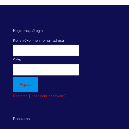
was:
is:
27.80 KM.
21.50 KM.
Registracija/Login
Korisničko ime ili email adresa
Šifra
Register
|
Lost your password?
Popularno