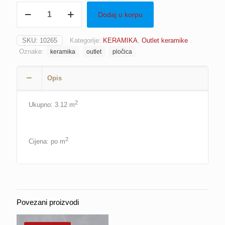
Pločica
was:
is:
Dodaj u korpu
ALLEGRA
LILA,
16.80 KM.
8.00 KM.
25x50
SKU:
10265
Kategorije:
KERAMIKA
,
Outlet keramike
količina
Oznake:
keramika
outlet
pločica
Opis
2
Ukupno: 3.12 m
2
Cijena: po m
Povezani proizvodi