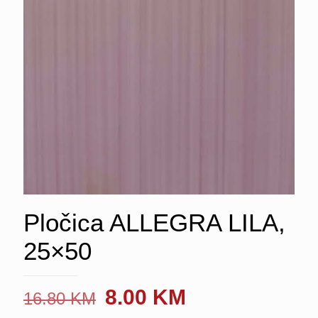
Pločica ALLEGRA LILA,
25×50
Original
Current
8.00
KM
16.80
KM
price
price