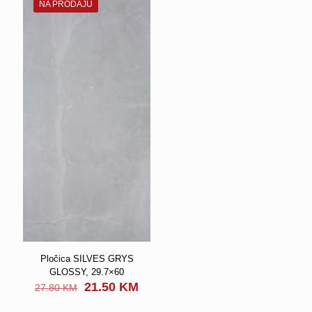
NA PRODAJU
Pločica SILVES GRYS
GLOSSY, 29.7×60
Original
Current
21.50
KM
27.80
KM
price
price