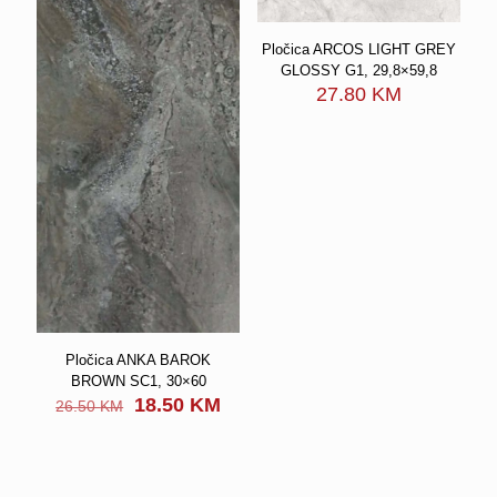
Pločica ARCOS LIGHT GREY
GLOSSY G1, 29,8×59,8
27.80
KM
Pločica ANKA BAROK
BROWN SC1, 30×60
Original
Current
18.50
KM
26.50
KM
price
price
was:
is:
26.50 KM.
18.50 KM.