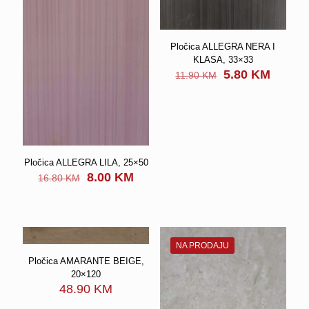
Pločica ALLEGRA NERA I
KLASA, 33×33
Original
Curren
5.80
KM
11.90
KM
price
price
was:
is:
11.90 KM.
5.80 K
Pločica ALLEGRA LILA, 25×50
Original
Current
8.00
KM
16.80
KM
price
price
was:
is:
16.80 KM.
8.00 KM.
NA PRODAJU
Pločica AMARANTE BEIGE,
20×120
48.90
KM