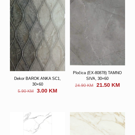
Pločica (EX-80878) TAMNO
Dekor BAROK ANKA SC1,
SIVA, 30×60
Original
Curre
30×60
21.50
KM
24.90
KM
Original
Current
price
price
3.00
KM
5.90
KM
price
price
was:
is:
was:
is:
24.90 KM.
21.50
5.90 KM.
3.00 KM.