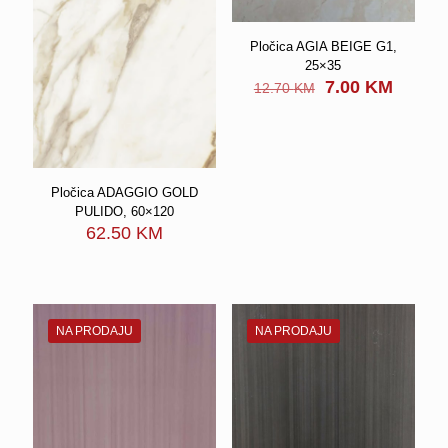
Pločica AGIA BEIGE G1,
25×35
Original
Curren
7.00
KM
12.70
KM
price
price
was:
is:
12.70 KM.
7.00 K
Pločica ADAGGIO GOLD
PULIDO, 60×120
62.50
KM
NA PRODAJU
NA PRODAJU