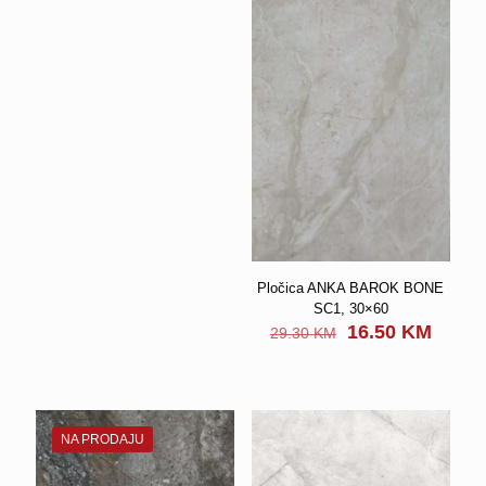
Pločica ANKA BAROK BONE
SC1, 30×60
Original
Curre
16.50
KM
29.30
KM
price
price
was:
is:
29.30 KM.
16.50
NA PRODAJU