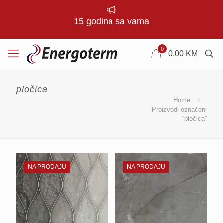
15 godina sa vama
0
0.00
KM
pločica
Home
Proizvodi označeni
“pločica”
NA PRODAJU
NA PRODAJU