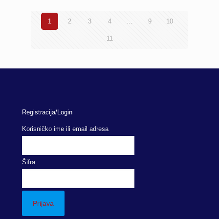
1
2
3
4
…
9
10
11
Registracija/Login
Korisničko ime ili email adresa
Šifra