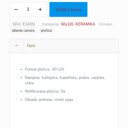
Pločica
Dodaj u korpu
ATLANTA
CARRARA,
60x120
SKU:
E14281
Kategorije:
60x120
,
KERAMIKA
Oznake:
količina
atlanta carrara
pločica
Opis
Format pločice: 30×120
Namjena: kuhinjska, kupatilska, podna, vanjska,
zidna
Refifikovana pločica: Da
Obrada: polirana, visoki sjaja