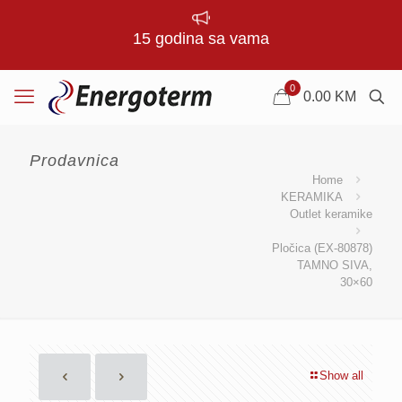
15 godina sa vama
0
0.00
KM
Prodavnica
Home
KERAMIKA
Outlet keramike
Pločica (EX-80878)
TAMNO SIVA,
30×60
Show all