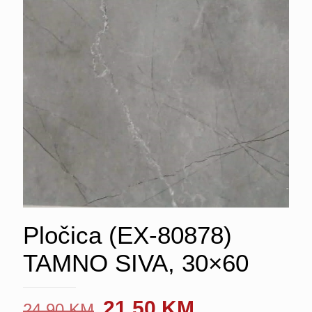
Pločica (EX-80878)
TAMNO SIVA, 30×60
Original
Current
21.50
KM
24.90
KM