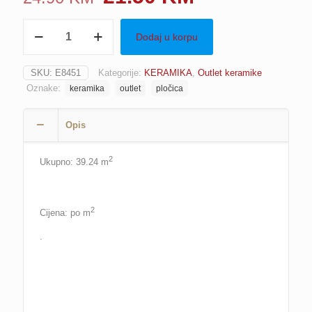
price
price
Pločica
was:
is:
Dodaj u korpu
(EX-
80878)
24.90 KM.
21.50 KM.
TAMNO
SKU:
E8451
Kategorije:
KERAMIKA
,
Outlet keramike
SIVA,
Oznake:
keramika
outlet
pločica
30x60
količina
Opis
2
Ukupno: 39.24 m
2
Cijena: po m
.