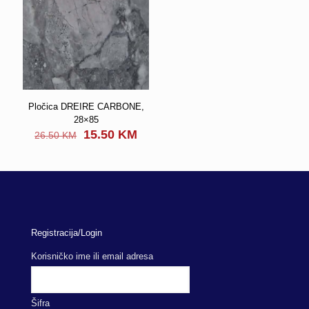
Pločica DREIRE CARBONE,
28×85
Original
Current
15.50
KM
26.50
KM
price
price
was:
is:
26.50 KM.
15.50 KM.
Registracija/Login
Korisničko ime ili email adresa
Šifra