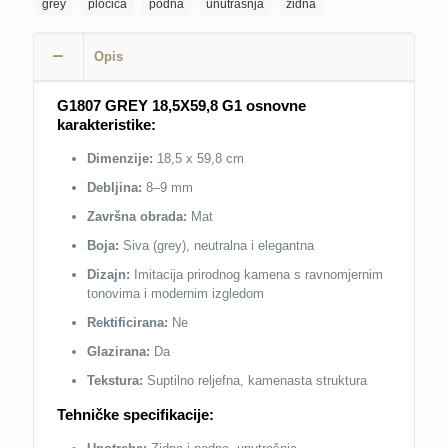
grey
pločica
podna
unutrašnja
zidna
Opis
G1807 GREY 18,5X59,8 G1 o
snovne
karakteristike:
Dimenzije:
18,5 x 59,8 cm
Debljina:
8–9 mm
Završna obrada:
Mat
Boja:
Siva (grey), neutralna i elegantna
Dizajn:
Imitacija prirodnog kamena s ravnomjernim
tonovima i modernim izgledom
Rektificirana:
Ne
Glazirana:
Da
Tekstura:
Suptilno reljefna, kamenasta struktura
Tehničke specifikacije: