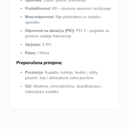
Upotreba:
Zidna i podna, unutrašnja
Protivkliznost:
R9 – osnovna otpornost na klizanje
Mrazootpornost:
Nije predviđena za vanjsku
upotrebu
Otpornost na abraziju (PEI):
PEI 3 – pogodna za
prostore srednje frekvencije
Upijanje:
3–6%
Klasa:
I Klasa
Preporučena primjena:
Prostorije:
Kupatila, kuhinje, hodnici, utility
prostori, kao i dekorativne zidne površine
Stil:
Moderna, minimalistička, skandinavska i
industrijska estetika