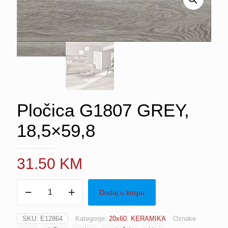
Pločica G1807 GREY,
18,5×59,8
31.50
KM
Pločica
Dodaj u korpu
G1807
GREY,
18,5x59,8
SKU:
E12864
Kategorije:
20x60
,
KERAMIKA
Oznake
količina