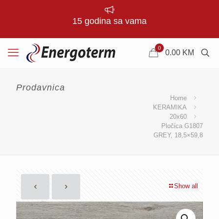
15 godina sa vama
0
0.00
KM
Prodavnica
Home
KERAMIKA
20x60
Pločica G1807
GREY, 18,5×59,8
Show all